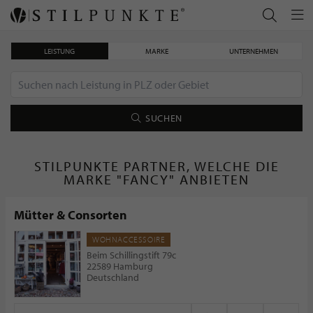
LEISTUNG
MARKE
UNTERNEHMEN
SUCHEN
STILPUNKTE PARTNER, WELCHE DIE
MARKE "FANCY" ANBIETEN
Mütter & Consorten
WOHNACCESSOIRE
Beim Schillingstift 79c
22589 Hamburg
Deutschland