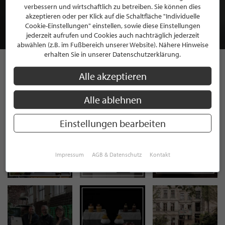
MITGLIEDSCHAFT BEI STILPUNKTE®
verbessern und wirtschaftlich zu betreiben. Sie können dies
akzeptieren oder per Klick auf die Schaltfläche "Individuelle
Cookie-Einstellungen" einstellen, sowie diese Einstellungen
JETZT GRATIS BEWERBEN
jederzeit aufrufen und Cookies auch nachträglich jederzeit
abwählen (z.B. im Fußbereich unserer Website). Nähere Hinweise
erhalten Sie in unserer Datenschutzerklärung.
Alle akzeptieren
STILPUNKTE AUF
INSTAGRAM
Alle ablehnen
Einstellungen bearbeiten
Impressum
AGB & Datenschutz
Kontakt