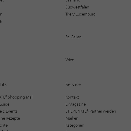
t
Südwestfalen
en
Trier / Luxemburg
al
St. Gallen
Wien
ghts
Service
KTE® Shopping-Mall
Kontakt
Guide
E-Magazine
e & Events
STILPUNKTE®-Partner werden
sche Rezepte
Marken
ichte
Kategorien