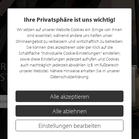
Ihre Privatsphäre ist uns wichtig!
Wir setzen auf unserer Website Cookies ein. Einige von ihnen
sind essentiell, während andere uns helfen unser
Onlineangebot zu verbessern und wirtschaftlich zu betreiben.
Sie können dies akzeptieren oder per Klick auf die
Schaltfläche "Individuelle Cookie-Einstellungen" einstellen,
sowie diese Einstellungen jederzeit aufrufen und Cookies
R EINE GRATIS
auch nachträglich jederzeit abwählen (z.B. im Fußbereich
unserer Website). Nähere Hinweise erhalten Sie in unserer
 STILPUNKTE®
Datenschutzerklärung.
Alle akzeptieren
RBEN
Alle ablehnen
Einstellungen bearbeiten