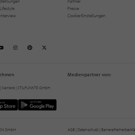
pfehlungen
Partner
Lifestyle
Presse
interview
Cookie-Einstellungen
NKTE auf Facebook
STILPUNKTE auf Youtube
STILPUNKTE auf Instagram
STILPUNKTE auf Pinterest
STILPUNKTE auf X
nehmen
Medienpartner von:
|
Karriere
| STILPUNKTE GmbH
IEN GmbH
AGB
|
Datenschutz
|
Barrierefreiheitserk