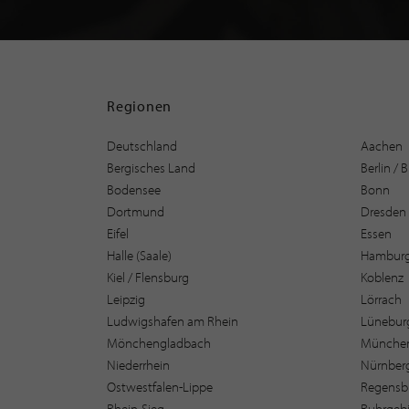
Regionen
Deutschland
Aachen
Bergisches Land
Berlin /
Bodensee
Bonn
Dortmund
Dresden
Eifel
Essen
Halle (Saale)
Hambur
Kiel / Flensburg
Koblenz
Leipzig
Lörrach
Ludwigshafen am Rhein
Lüneburg
Mönchengladbach
Münche
Niederrhein
Nürnber
Ostwestfalen-Lippe
Regensb
Rhein-Sieg
Ruhrgebi