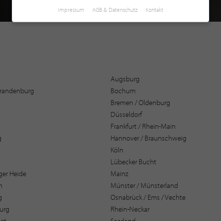
Impressum
AGB & Datenschutz
Kontakt
Augsburg
 Brandenburg
Bochum
Bremen / Oldenburg
Düsseldorf
Frankfurt / Rhein-Main
g
Hannover / Braunschweig
Köln
Lübecker Bucht
er Heide
Mainz
n
Münster / Münsterland
g
Osnabrück / Ems / Vechte
urg
Rhein-Neckar
et
Saarland