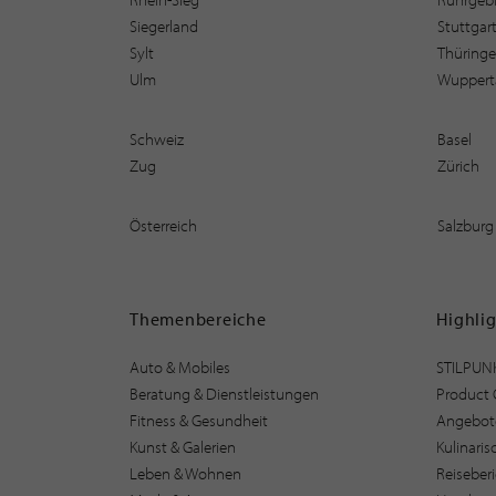
Siegerland
Stuttgar
Sylt
Thüring
Ulm
Wuppert
Schweiz
Basel
Zug
Zürich
Österreich
Salzburg
Themenbereiche
Highli
Auto & Mobiles
STILPUN
Beratung & Dienstleistungen
Product 
Fitness & Gesundheit
Angebot
Kunst & Galerien
Kulinari
Leben & Wohnen
Reiseber