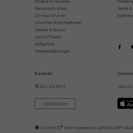
Mode & Accessoires
Hotelem
Restaurants & Bars
Trends & 
Schmuck & Uhren
Experten
Schönheit & Wohlbefinden
Speisen & Genuss
Sport & Freizeit
Golfpartner
Hotelempfehlungen
STILPU
Kontakt
Unter
0221 222 895 0
Über uns
KUNDENLOGIN
®
STILPUNKTE
GmbH powered by
LOEWENDORF® MED