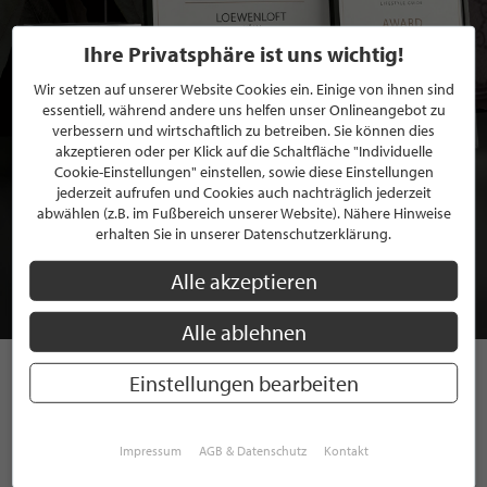
Ihre Privatsphäre ist uns wichtig!
Wir setzen auf unserer Website Cookies ein. Einige von ihnen sind
essentiell, während andere uns helfen unser Onlineangebot zu
verbessern und wirtschaftlich zu betreiben. Sie können dies
akzeptieren oder per Klick auf die Schaltfläche "Individuelle
Cookie-Einstellungen" einstellen, sowie diese Einstellungen
jederzeit aufrufen und Cookies auch nachträglich jederzeit
BEWERBEN SIE SICH FÜR EINE GRATIS
abwählen (z.B. im Fußbereich unserer Website). Nähere Hinweise
MITGLIEDSCHAFT BEI STILPUNKTE®
erhalten Sie in unserer Datenschutzerklärung.
Alle akzeptieren
JETZT GRATIS BEWERBEN
Alle ablehnen
Einstellungen bearbeiten
STILPUNKTE AUF
INSTAGRAM
Impressum
AGB & Datenschutz
Kontakt