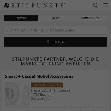
LEISTUNG
MARKE
UNTERNEHMEN
SUCHEN
STILPUNKTE PARTNER, WELCHE DIE
MARKE "CHELINI" ANBIETEN
Smart + Casual Möbel Accessoires
EINRICHTUNGSHAUS
Brückstraße 5-13 ∣ Laden 1
44787 Bochum
Deutschland