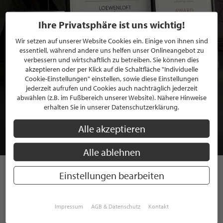
Ihre Privatsphäre ist uns wichtig!
Wir setzen auf unserer Website Cookies ein. Einige von ihnen sind
essentiell, während andere uns helfen unser Onlineangebot zu
verbessern und wirtschaftlich zu betreiben. Sie können dies
akzeptieren oder per Klick auf die Schaltfläche "Individuelle
Cookie-Einstellungen" einstellen, sowie diese Einstellungen
jederzeit aufrufen und Cookies auch nachträglich jederzeit
BEWERBEN SIE SICH FÜR EINE GRATIS
abwählen (z.B. im Fußbereich unserer Website). Nähere Hinweise
MITGLIEDSCHAFT BEI STILPUNKTE®
erhalten Sie in unserer Datenschutzerklärung.
Alle akzeptieren
JETZT GRATIS BEWERBEN
Alle ablehnen
Einstellungen bearbeiten
STILPUNKTE AUF
INSTAGRAM
Impressum
AGB & Datenschutz
Kontakt