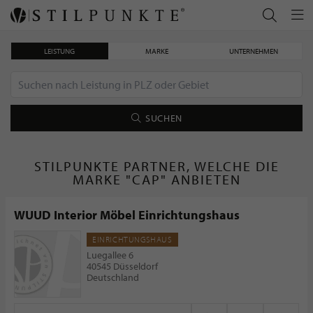
LEISTUNG
MARKE
UNTERNEHMEN
SUCHEN
STILPUNKTE PARTNER, WELCHE DIE
MARKE "CAP" ANBIETEN
WUUD Interior Möbel Einrichtungshaus
EINRICHTUNGSHAUS
Luegallee 6
40545 Düsseldorf
Deutschland