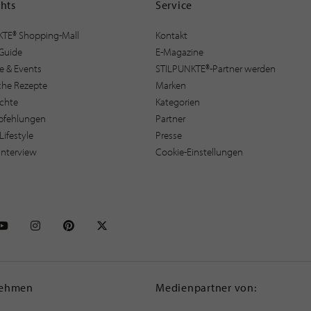
ghts
Service
KTE® Shopping-Mall
Kontakt
Guide
E-Magazine
e & Events
STILPUNKTE®-Partner werden
sche Rezepte
Marken
ichte
Kategorien
pfehlungen
Partner
Lifestyle
Presse
interview
Cookie-Einstellungen
NKTE auf Facebook
STILPUNKTE auf Youtube
STILPUNKTE auf Instagram
STILPUNKTE auf Pinterest
STILPUNKTE auf X
nehmen
Medienpartner von: