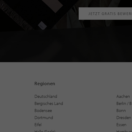
JETZT GRATIS BEWE
Regionen
Deutschland
Aachen
Bergisches Land
Berlin /
Bodensee
Bonn
Dortmund
Dresden
Eifel
Essen
Halle (Saale)
Hambur