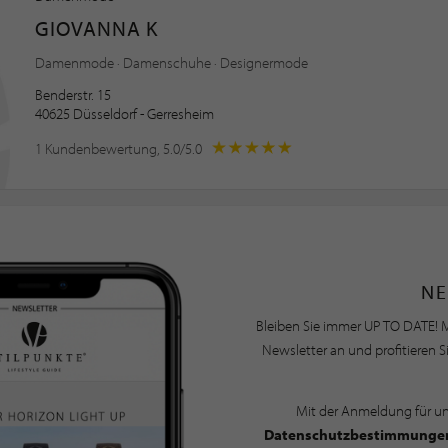
GIOVANNA K
Damenmode · Damenschuhe · Designermode
Benderstr. 15
40625 Düsseldorf - Gerresheim
1 Kundenbewertung, 5.0/5.0
NE
Bleiben Sie immer UP TO DATE! M
Newsletter an und profitieren S
Mit der Anmeldung für u
Datenschutzbestimmunge