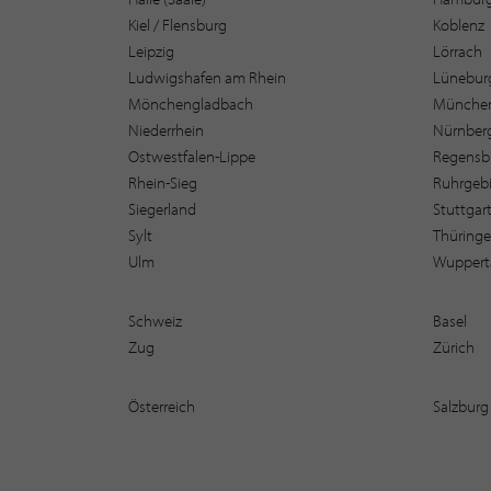
Kiel / Flensburg
Koblenz
Leipzig
Lörrach
Ludwigshafen am Rhein
Lüneburg
Mönchengladbach
Münche
Niederrhein
Nürnber
Ostwestfalen-Lippe
Regensb
Rhein-Sieg
Ruhrgebi
Siegerland
Stuttgar
Sylt
Thüring
Ulm
Wuppert
Schweiz
Basel
Zug
Zürich
Österreich
Salzburg