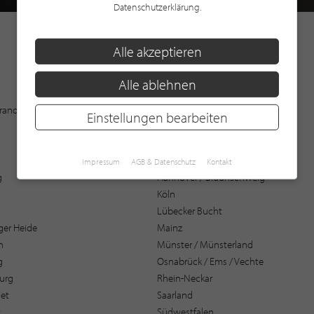
Datenschutzerklärung.
Alle akzeptieren
Alle ablehnen
Augsburg
 Brandenburg
Bochum
Einstellungen bearbeiten
Bremen / Oldenburg
Düsseldorf
Frankfurt / Rhein-Main
Impressum
AGB & Datenschutz
Kontakt
g
Hannover / Braunschweig
Köln
Lübecker Bucht
er Heide
Mainz
n
Münster / Münsterland
g
Osnabrück / Ems / Vechte
urg
Rhein-Neckar
et
Saarland
t
Südwestfalen