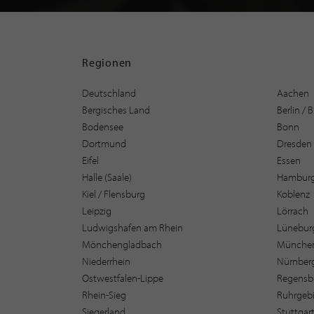
Regionen
Deutschland
Aachen
Bergisches Land
Berlin /
Bodensee
Bonn
Dortmund
Dresden
Eifel
Essen
Halle (Saale)
Hambur
Kiel / Flensburg
Koblenz
Leipzig
Lörrach
Ludwigshafen am Rhein
Lüneburg
Mönchengladbach
Münche
Niederrhein
Nürnber
Ostwestfalen-Lippe
Regensb
Rhein-Sieg
Ruhrgebi
Siegerland
Stuttgar