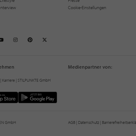
Lifestyle
Presse
interview
Cookie-Einstellungen
NKTE auf Facebook
STILPUNKTE auf Youtube
STILPUNKTE auf Instagram
STILPUNKTE auf Pinterest
STILPUNKTE auf X
nehmen
Medienpartner von:
|
Karriere
| STILPUNKTE GmbH
IEN GmbH
AGB
|
Datenschutz
|
Barrierefreiheitserk