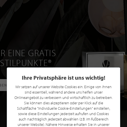
R EINE GRATIS
 STILPUNKTE®
Ihre Privatsphäre ist uns wichtig!
RBEN
Wir setzen auf unserer Website Cookies ein. Einige von ihnen
sind essentiell, während andere uns helfen unser
Onlineangebot zu verbessern und wirtschaftlich zu betreiben.
Sie können dies akzeptieren oder per Klick auf die
Schaltfläche "Individuelle Cookie-Einstellungen" einstellen,
sowie diese Einstellungen jederzeit aufrufen und Cookies
auch nachträglich jederzeit abwählen (z.B. im Fußbereich
unserer Website). Nähere Hinweise erhalten Sie in unserer