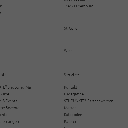
en
Trier / Luxemburg
al
St. Gallen
Wien
ghts
Service
KTE® Shopping-Mall
Kontakt
Guide
E-Magazine
e & Events
STILPUNKTE®-Partner werden
sche Rezepte
Marken
ichte
Kategorien
pfehlungen
Partner