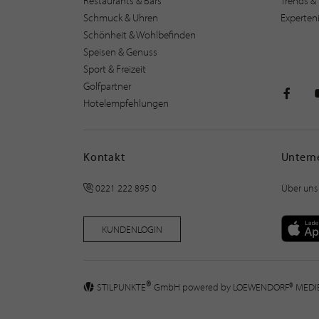
Restaurants & Bars
Trends & 
Schmuck & Uhren
Experten
Schönheit & Wohlbefinden
Speisen & Genuss
Sport & Freizeit
Golfpartner
Hotelempfehlungen
STILPU
Kontakt
Unter
0221 222 895 0
Über uns
KUNDENLOGIN
®
STILPUNKTE
GmbH powered by
LOEWENDORF® MED