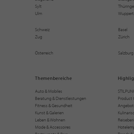
Sylt
Thüring
Ulm
Wuppert
Schweiz
Basel
Zug
Zürich
Österreich
Salzburg
Themenbereiche
Highli
Auto & Mobiles
STILPUN
Beratung & Dienstleistungen
Product 
Fitness & Gesundheit
Angebot
Kunst & Galerien
Kulinari
Leben & Wohnen
Reiseber
Mode & Accessoires
Hotelem