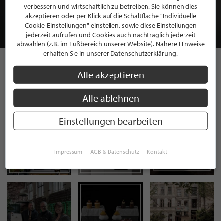
MITGLIEDSCHAFT BEI STILPUNKTE®
verbessern und wirtschaftlich zu betreiben. Sie können dies
akzeptieren oder per Klick auf die Schaltfläche "Individuelle
Cookie-Einstellungen" einstellen, sowie diese Einstellungen
JETZT GRATIS BEWERBEN
jederzeit aufrufen und Cookies auch nachträglich jederzeit
abwählen (z.B. im Fußbereich unserer Website). Nähere Hinweise
erhalten Sie in unserer Datenschutzerklärung.
Alle akzeptieren
STILPUNKTE AUF
INSTAGRAM
Alle ablehnen
Einstellungen bearbeiten
Impressum
AGB & Datenschutz
Kontakt