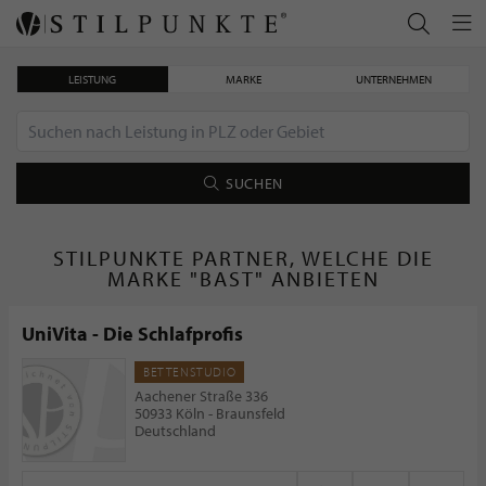
LEISTUNG
MARKE
UNTERNEHMEN
SUCHEN
STILPUNKTE PARTNER, WELCHE DIE
MARKE "BAST" ANBIETEN
UniVita - Die Schlafprofis
BETTENSTUDIO
Aachener Straße 336
50933 Köln - Braunsfeld
Deutschland