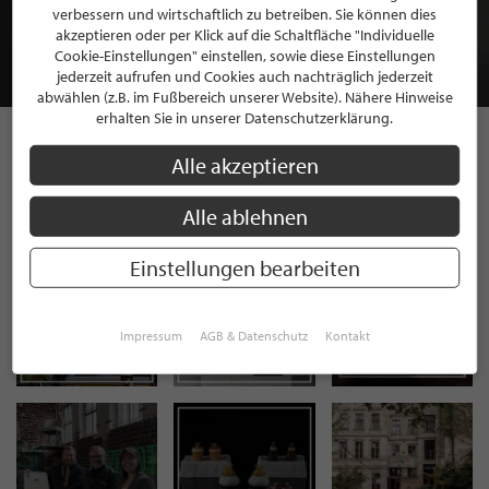
MITGLIEDSCHAFT BEI STILPUNKTE®
verbessern und wirtschaftlich zu betreiben. Sie können dies
akzeptieren oder per Klick auf die Schaltfläche "Individuelle
Cookie-Einstellungen" einstellen, sowie diese Einstellungen
JETZT GRATIS BEWERBEN
jederzeit aufrufen und Cookies auch nachträglich jederzeit
abwählen (z.B. im Fußbereich unserer Website). Nähere Hinweise
erhalten Sie in unserer Datenschutzerklärung.
Alle akzeptieren
STILPUNKTE AUF
INSTAGRAM
Alle ablehnen
Einstellungen bearbeiten
Impressum
AGB & Datenschutz
Kontakt