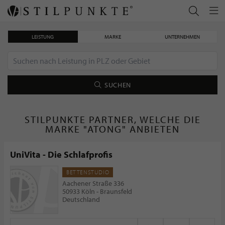
LEISTUNG
MARKE
UNTERNEHMEN
SUCHEN
STILPUNKTE PARTNER, WELCHE DIE
MARKE "ATONG" ANBIETEN
UniVita - Die Schlafprofis
BETTENSTUDIO
Aachener Straße 336
50933 Köln - Braunsfeld
Deutschland