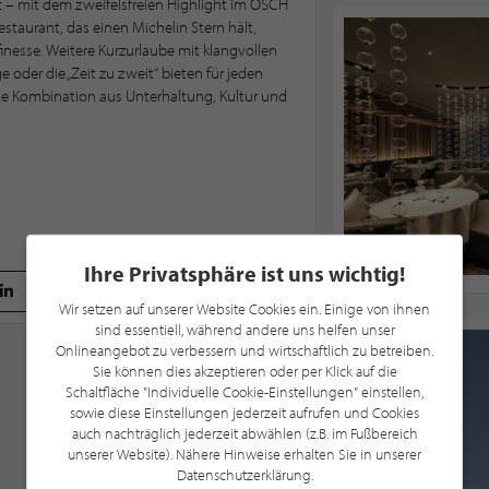
t – mit dem zweifelsfreien Highlight im ÖSCH
taurant, das einen Michelin Stern hält,
inesse. Weitere Kurzurlaube mit klangvollen
der die „Zeit zu zweit“ bieten für jeden
le Kombination aus Unterhaltung, Kultur und
Ihre Privatsphäre ist uns wichtig!
Wir setzen auf unserer Website Cookies ein. Einige von ihnen
sind essentiell, während andere uns helfen unser
Onlineangebot zu verbessern und wirtschaftlich zu betreiben.
Sie können dies akzeptieren oder per Klick auf die
Schaltfläche "Individuelle Cookie-Einstellungen" einstellen,
sowie diese Einstellungen jederzeit aufrufen und Cookies
auch nachträglich jederzeit abwählen (z.B. im Fußbereich
unserer Website). Nähere Hinweise erhalten Sie in unserer
Datenschutzerklärung.