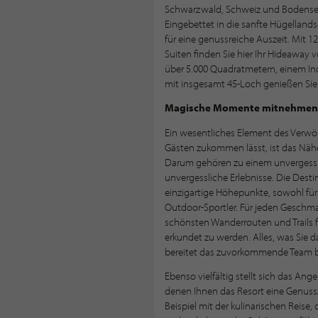
Schwarzwald, Schweiz und Bodensee 
Eingebettet in die sanfte Hügellandsc
für eine genussreiche Auszeit. Mit 
Suiten finden Sie hier Ihr Hideaway 
über 5.000 Quadratmetern, einem In
mit insgesamt 45-Loch genießen Sie
Magische Momente mitnehmen
Ein wesentliches Element des Verw
Gästen zukommen lässt, ist das Nähe
Darum gehören zu einem unvergessl
unvergessliche Erlebnisse. Die Dest
einzigartige Höhepunkte, sowohl für 
Outdoor-Sportler. Für jeden Geschma
schönsten Wanderrouten und Trails f
erkundet zu werden. Alles, was Sie 
bereitet das zuvorkommende Team bes
Ebenso vielfältig stellt sich das A
denen Ihnen das Resort eine Genuss
Beispiel mit der kulinarischen Reise,