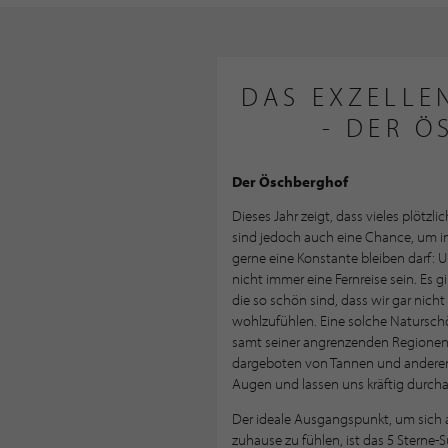
DAS EXZELLE
- DER 
Der Öschberghof
Dieses Jahr zeigt, dass vieles plötzl
sind jedoch auch eine Chance, um 
gerne eine Konstante bleiben darf: 
nicht immer eine Fernreise sein. Es g
die so schön sind, dass wir gar nich
wohlzufühlen. Eine solche Natursch
samt seiner angrenzenden Regionen.
dargeboten von Tannen und anderen 
Augen und lassen uns kräftig durch
Der ideale Ausgangspunkt, um sich a
zuhause zu fühlen, ist das 5 Stern