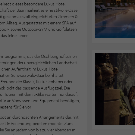
liegt dieses besondere Luxus-Hotel.
haft der Baar markiert es eine stilvolle Oase
126 geschmackvoll eingerichteten Zimmern &
vom Alltag. Ausgestattet mit einem SPA auf
door-, sowie Outdoor-GYM und Golfplätzen
 das feine Leben.
öhnprogramms, das der Öschberghof seinen
rbringen der unvergleichlichen Landschaft.
ichen Aufenthalt im Luxus-Hotel
ination Schwarzwald-Baar beinhaltet
Freunde der Klassik, Kulturliebhaber oder
ck lockt das passende Ausflugsziel. Die
ür Touren mit dem E-Bike warten nur darauf,
dafür an Vorwissen und Equipment benötigen,
tens für Sie vor.
ngebot an durchdachten Arrangements dar, mit
zeit in Vollendung bereiten möchte: Zum
 die Sie an jedem von bis zu vier Abenden in