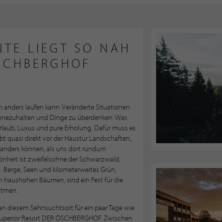
NTE LIEGT SO NAH
ÖSCHBERGHOF
ich anders laufen kann. Veränderte Situationen
innezuhalten und Dinge zu überdenken. Was
Urlaub, Luxus und pure Erholung. Dafür muss es
ibt quasi direkt vor der Haustür Landschaften,
t anders können, als uns dort rundum
önheit ist zweifelsohne der Schwarzwald,
 Berge, Seen und kilometerweites Grün,
haushohen Bäumen, sind ein Fest für die
atmen.
n diesem Sehnsuchtsort für ein paar Tage wie
e-Superior Resort DER ÖSCHBERGHOF. Zwischen