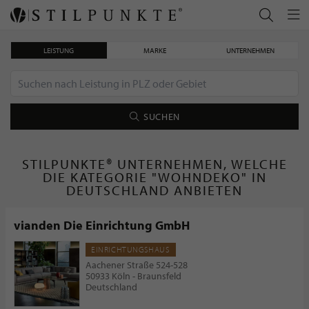
LEISTUNG
MARKE
UNTERNEHMEN
SUCHEN
STILPUNKTE® UNTERNEHMEN, WELCHE
DIE KATEGORIE "WOHNDEKO" IN
DEUTSCHLAND ANBIETEN
vianden Die Einrichtung GmbH
EINRICHTUNGSHAUS
Aachener Straße 524-528
50933 Köln - Braunsfeld
Deutschland