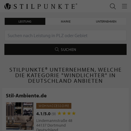
LEISTUNG
MARKE
UNTERNEHMEN
SUCHEN
STILPUNKTE® UNTERNEHMEN, WELCHE
DIE KATEGORIE "WINDLICHTER" IN
DEUTSCHLAND ANBIETEN
Stil-Ambiente.de
WOHNACCESSOIRE
4.1/5.0
(9)
Lindemannstraße 48
44137 Dortmund
Deutschland