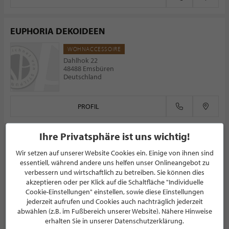
EUPHORIA DEKOIDEEN
WOHNACCESSOIRE
Dahlhok 22
48488 Emsbüren
Deutschland
PROFIL
Ihre Privatsphäre ist uns wichtig!
Wir setzen auf unserer Website Cookies ein. Einige von ihnen sind
essentiell, während andere uns helfen unser Onlineangebot zu
NEWSLETTER
verbessern und wirtschaftlich zu betreiben. Sie können dies
akzeptieren oder per Klick auf die Schaltfläche "Individuelle
Bleiben Sie immer UP TO DATE! Melden Sie sich jetzt für
Cookie-Einstellungen" einstellen, sowie diese Einstellungen
unseren STILPUNKTE®-Newsletter an und profitieren Sie
jederzeit aufrufen und Cookies auch nachträglich jederzeit
von exklusiven
Neuigkeiten, Trends
und
Angeboten
abwählen (z.B. im Fußbereich unserer Website). Nähere Hinweise
Mit der Anmeldung für unseren Newsletter stimmen Sie
erhalten Sie in unserer Datenschutzerklärung.