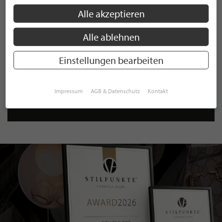
unseren
Datenschutzbestimmungen
zu. Eine
Abmeldung
ist jederzeit möglich.
Alle akzeptieren
Alle ablehnen
Einstellungen bearbeiten
ANMELDEN
Mit der Anmeldung an unserem Newsletter stimmen Sie unseren
Impressum
AGB & Datenschutz
Kontakt
Datenschutzbestimmungen
zu. Eine
Abmeldung
ist jederzeit möglich.