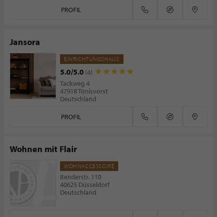
PROFIL
Jansora
EINRICHTUNGSHAUS
5.0/5.0
(4)
Tackweg 4
47918 Tönisvorst
Deutschland
PROFIL
Wohnen mit Flair
WOHNACCESSOIRE
Benderstr. 110
40625 Düsseldorf
Deutschland