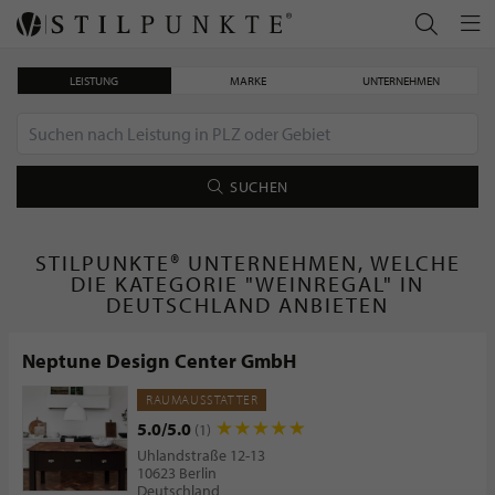
LEISTUNG
MARKE
UNTERNEHMEN
SUCHEN
STILPUNKTE® UNTERNEHMEN, WELCHE
DIE KATEGORIE "WEINREGAL" IN
DEUTSCHLAND ANBIETEN
Neptune Design Center GmbH
RAUMAUSSTATTER
5.0/5.0
(1)
Uhlandstraße 12-13
10623 Berlin
Deutschland