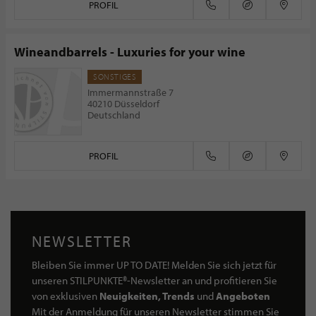
PROFIL
Wineandbarrels - Luxuries for your wine
SONSTIGES
Immermannstraße 7
40210 Düsseldorf
Deutschland
PROFIL
NEWSLETTER
Bleiben Sie immer UP TO DATE! Melden Sie sich jetzt für
unseren STILPUNKTE®-Newsletter an und profitieren Sie
von exklusiven
Neuigkeiten, Trends
und
Angeboten
Mit der Anmeldung für unseren Newsletter stimmen Sie