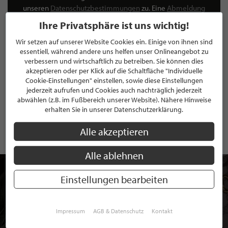
unseren
Datenschutzbestimmungen
zu. Eine
Abmeldung
ist jederzeit möglich.
Ihre Privatsphäre ist uns wichtig!
Wir setzen auf unserer Website Cookies ein. Einige von ihnen sind
essentiell, während andere uns helfen unser Onlineangebot zu
verbessern und wirtschaftlich zu betreiben. Sie können dies
akzeptieren oder per Klick auf die Schaltfläche "Individuelle
ANMELDEN
Cookie-Einstellungen" einstellen, sowie diese Einstellungen
jederzeit aufrufen und Cookies auch nachträglich jederzeit
Mit der Anmeldung an unserem Newsletter stimmen Sie unseren
abwählen (z.B. im Fußbereich unserer Website). Nähere Hinweise
Datenschutzbestimmungen
zu. Eine
Abmeldung
ist jederzeit möglich.
erhalten Sie in unserer Datenschutzerklärung.
Alle akzeptieren
Alle ablehnen
Einstellungen bearbeiten
Impressum
AGB & Datenschutz
Kontakt