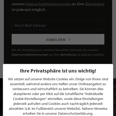
unseren
Datenschutzbestimmungen
zu. Eine
Abmeldung
ist jederzeit möglich.
ANMELDEN
Mit der Anmeldung an unserem Newsletter stimmen Sie unseren
Datenschutzbestimmungen
zu. Eine
Abmeldung
ist jederzeit möglich.
Ihre Privatsphäre ist uns wichtig!
Wir setzen auf unserer Website Cookies ein. Einige von ihnen sind
essentiell, während andere uns helfen unser Onlineangebot zu
verbessern und wirtschaftlich zu betreiben. Sie können dies
akzeptieren oder per Klick auf die Schaltfläche "Individuelle
Cookie-Einstellungen" einstellen, sowie diese Einstellungen
jederzeit aufrufen und Cookies auch nachträglich jederzeit
abwählen (z.B. im Fußbereich unserer Website). Nähere Hinweise
erhalten Sie in unserer Datenschutzerklärung.