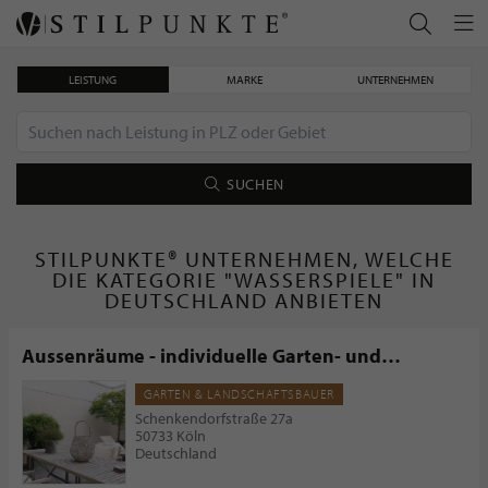
LEISTUNG
MARKE
UNTERNEHMEN
SUCHEN
STILPUNKTE® UNTERNEHMEN, WELCHE
DIE KATEGORIE "WASSERSPIELE" IN
DEUTSCHLAND ANBIETEN
Aussenräume - individuelle Garten- und
Terrassengestaltung
GARTEN & LANDSCHAFTSBAUER
Schenkendorfstraße 27a
50733 Köln
Deutschland