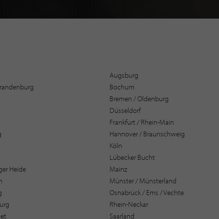
Augsburg
 Brandenburg
Bochum
Bremen / Oldenburg
Düsseldorf
Frankfurt / Rhein-Main
g
Hannover / Braunschweig
Köln
Lübecker Bucht
er Heide
Mainz
n
Münster / Münsterland
g
Osnabrück / Ems / Vechte
urg
Rhein-Neckar
et
Saarland