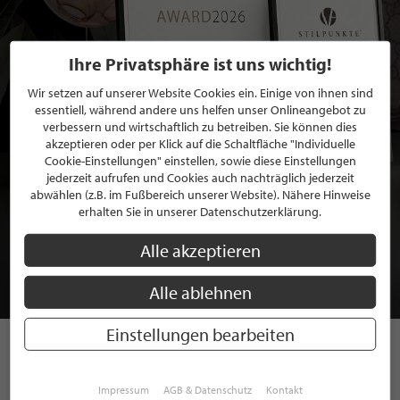
Ihre Privatsphäre ist uns wichtig!
Wir setzen auf unserer Website Cookies ein. Einige von ihnen sind
essentiell, während andere uns helfen unser Onlineangebot zu
verbessern und wirtschaftlich zu betreiben. Sie können dies
akzeptieren oder per Klick auf die Schaltfläche "Individuelle
Cookie-Einstellungen" einstellen, sowie diese Einstellungen
jederzeit aufrufen und Cookies auch nachträglich jederzeit
abwählen (z.B. im Fußbereich unserer Website). Nähere Hinweise
BEWERBEN SIE SICH FÜR EINE GRATIS
erhalten Sie in unserer Datenschutzerklärung.
MITGLIEDSCHAFT BEI STILPUNKTE®
Alle akzeptieren
JETZT GRATIS BEWERBEN
Alle ablehnen
Einstellungen bearbeiten
STILPUNKTE AUF
Impressum
AGB & Datenschutz
Kontakt