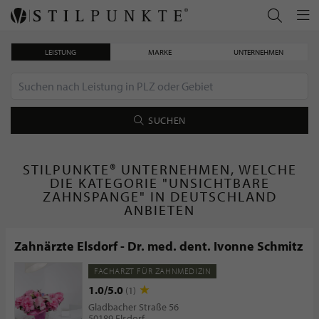
LEISTUNG
MARKE
UNTERNEHMEN
SUCHEN
STILPUNKTE® UNTERNEHMEN, WELCHE
DIE KATEGORIE "UNSICHTBARE
ZAHNSPANGE" IN DEUTSCHLAND
ANBIETEN
Zahnärzte Elsdorf - Dr. med. dent. Ivonne Schmitz
FACHARZT FÜR ZAHNMEDIZIN
1.0/5.0
(1)
Gladbacher Straße 56
50189 Elsdorf