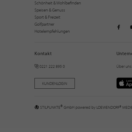
Schönheit & Wohlbefinden
Speisen & Genuss
Sport & Freizeit
Golfpartner
Hotelempfehlungen
STILPU
Kontakt
Unter
0221 222 895 0
Über uns
KUNDENLOGIN
®
STILPUNKTE
GmbH powered by
LOEWENDORF® MED