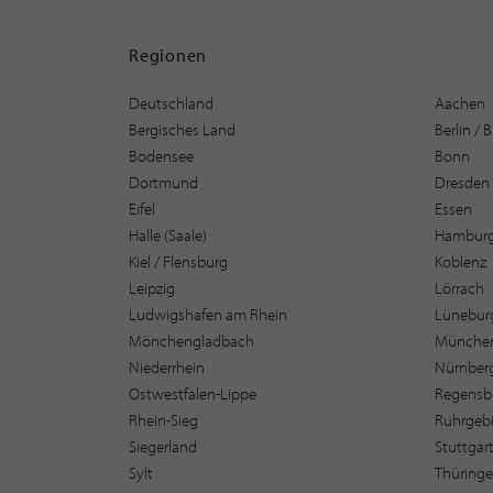
Regionen
Deutschland
Aachen
Bergisches Land
Berlin /
Bodensee
Bonn
Dortmund
Dresden
Eifel
Essen
Halle (Saale)
Hambur
Kiel / Flensburg
Koblenz
Leipzig
Lörrach
Ludwigshafen am Rhein
Lüneburg
Mönchengladbach
Münche
Niederrhein
Nürnber
Ostwestfalen-Lippe
Regensb
Rhein-Sieg
Ruhrgebi
Siegerland
Stuttgar
Sylt
Thüring