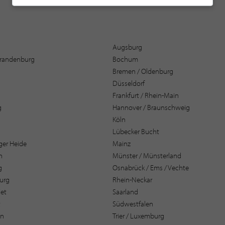
Augsburg
 Brandenburg
Bochum
Bremen / Oldenburg
Düsseldorf
Frankfurt / Rhein-Main
g
Hannover / Braunschweig
Köln
Lübecker Bucht
er Heide
Mainz
n
Münster / Münsterland
g
Osnabrück / Ems / Vechte
urg
Rhein-Neckar
et
Saarland
t
Südwestfalen
en
Trier / Luxemburg