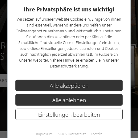
Ihre Privatsphäre ist uns wichtig!
Wir setzen auf unserer Website Cookies ein. Einige von ihnen
sind essentiell, während andere uns helfen unser
Onlineangebot zu verbessern und wirtschaftlich zu betreiben.
Sie können dies akzeptieren oder per Klick auf die
R EINE GRATIS
Schaltfläche "Individuelle Cookie-Einstellungen" einstellen,
sowie diese Einstellungen jederzeit aufrufen und Cookies
 STILPUNKTE®
auch nachträglich jederzeit abwählen (z.B. im Fußbereich
unserer Website). Nähere Hinweise erhalten Sie in unserer
Datenschutzerklärung.
RBEN
Alle akzeptieren
Alle ablehnen
Einstellungen bearbeiten
Impressum
AGB & Datenschutz
Kontakt