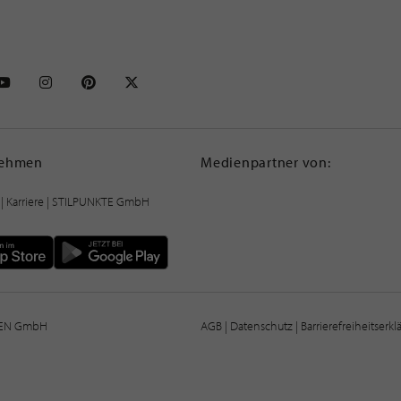
NKTE auf Facebook
STILPUNKTE auf Youtube
STILPUNKTE auf Instagram
STILPUNKTE auf Pinterest
STILPUNKTE auf X
nehmen
Medienpartner von:
|
Karriere
| STILPUNKTE GmbH
IEN GmbH
AGB
|
Datenschutz
|
Barrierefreiheitserk