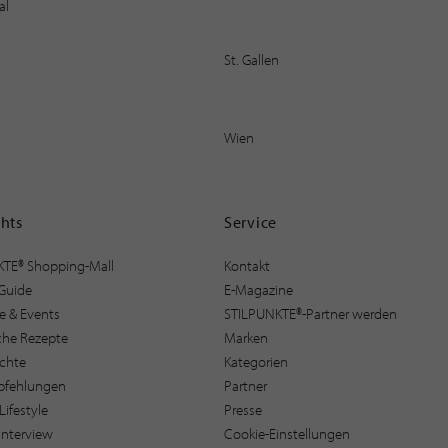
al
St. Gallen
Wien
ghts
Service
KTE® Shopping-Mall
Kontakt
Guide
E-Magazine
e & Events
STILPUNKTE®-Partner werden
sche Rezepte
Marken
ichte
Kategorien
pfehlungen
Partner
Lifestyle
Presse
interview
Cookie-Einstellungen