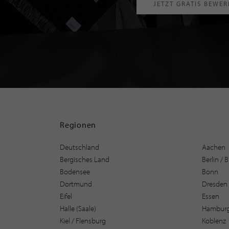
JETZT GRATIS BEWE
Regionen
Deutschland
Aachen
Bergisches Land
Berlin /
Bodensee
Bonn
Dortmund
Dresden
Eifel
Essen
Halle (Saale)
Hambur
Kiel / Flensburg
Koblenz