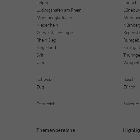
Leipzig
Lörrach
Ludwigshafen am Rhein
Lüneburg
Mönchengladbach
Münche
Niederrhein
Nürnber
Ostwestfalen-Lippe
Regensb
Rhein-Sieg
Ruhrgebi
Siegerland
Stuttgar
Sylt
Thüring
Ulm
Wuppert
Schweiz
Basel
Zug
Zürich
Österreich
Salzburg
Themenbereiche
Highli