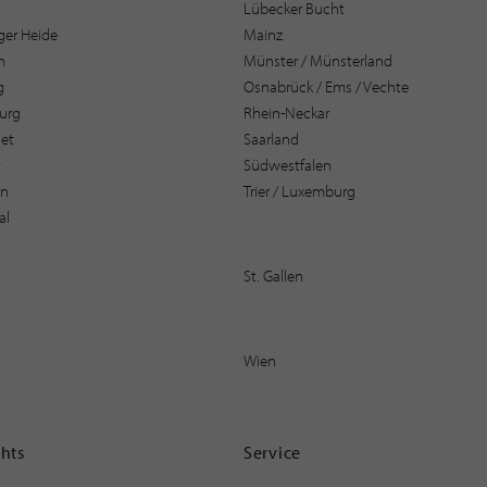
Lübecker Bucht
er Heide
Mainz
n
Münster / Münsterland
g
Osnabrück / Ems / Vechte
urg
Rhein-Neckar
et
Saarland
t
Südwestfalen
en
Trier / Luxemburg
al
St. Gallen
Wien
ghts
Service