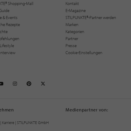
KTE® Shopping-Mall
Kontakt
Guide
E-Magazine
e & Events
STILPUNKTE®-Partner werden
sche Rezepte
Marken
ichte
Kategorien
pfehlungen
Partner
Lifestyle
Presse
interview
Cookie-Einstellungen
NKTE auf Facebook
STILPUNKTE auf Youtube
STILPUNKTE auf Instagram
STILPUNKTE auf Pinterest
STILPUNKTE auf X
nehmen
Medienpartner von:
|
Karriere
| STILPUNKTE GmbH