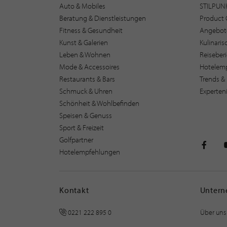
Auto & Mobiles
STILPUN
Beratung & Dienstleistungen
Product 
Fitness & Gesundheit
Angebot
Kunst & Galerien
Kulinari
Leben & Wohnen
Reiseber
Mode & Accessoires
Hotelem
Restaurants & Bars
Trends & 
Schmuck & Uhren
Experten
Schönheit & Wohlbefinden
Speisen & Genuss
Sport & Freizeit
Golfpartner
Hotelempfehlungen
STILPU
Kontakt
Unter
0221 222 895 0
Über uns