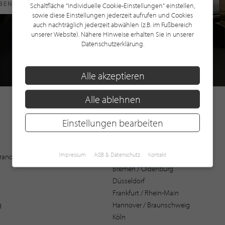
RBEN
Schaltfläche "Individuelle Cookie-Einstellungen" einstellen,
sowie diese Einstellungen jederzeit aufrufen und Cookies
auch nachträglich jederzeit abwählen (z.B. im Fußbereich
unserer Website). Nähere Hinweise erhalten Sie in unserer
Datenschutzerklärung.
Alle akzeptieren
Alle ablehnen
Einstellungen bearbeiten
Augsburg
Impressum
AGB & Datenschutz
Kontakt
 Brandenburg
Bochum
Bremen / Oldenburg
Düsseldorf
Frankfurt / Rhein-Main
g
Hannover / Braunschweig
Köln