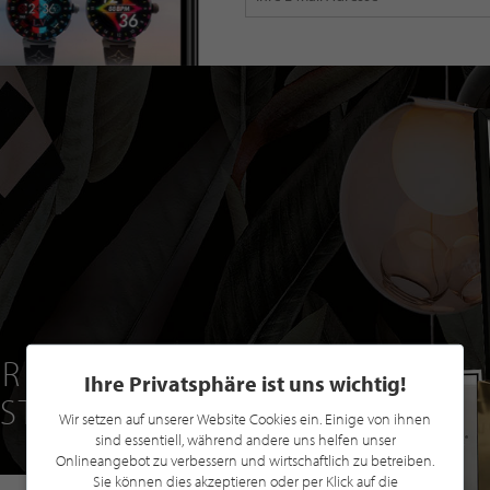
R EINE GRATIS
Ihre Privatsphäre ist uns wichtig!
 STILPUNKTE®
Wir setzen auf unserer Website Cookies ein. Einige von ihnen
sind essentiell, während andere uns helfen unser
Onlineangebot zu verbessern und wirtschaftlich zu betreiben.
Sie können dies akzeptieren oder per Klick auf die