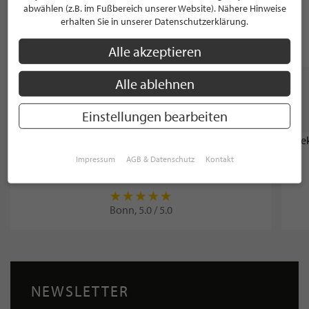
Farahani Hair by Hamid Farahani
abwählen (z.B. im Fußbereich unserer Website). Nähere Hinweise
erhalten Sie in unserer Datenschutzerklärung.
Bonn, 5.0 / 5.0
Alle akzeptieren
Alle ablehnen
WEITERE STILPUNKTE AUS "LEBEN &
WOHNEN"
Einstellungen bearbeiten
BADSTUDIO
Impressum
AGB & Datenschutz
Kontakt
DUPRADAL Fliesen Naturstein
Bonn, 5.0 / 5.0
NEWSLETTER