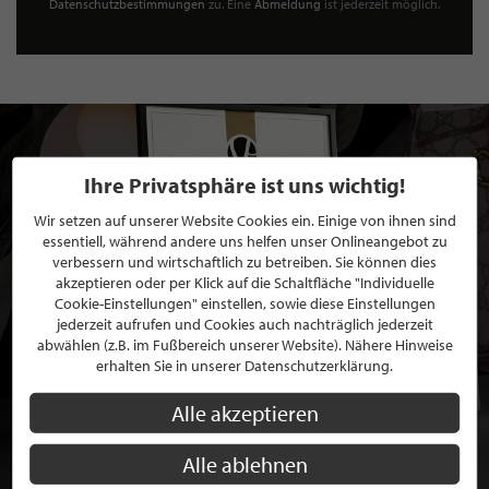
Datenschutzbestimmungen
zu. Eine
Abmeldung
ist jederzeit möglich.
Ihre Privatsphäre ist uns wichtig!
Wir setzen auf unserer Website Cookies ein. Einige von ihnen sind
essentiell, während andere uns helfen unser Onlineangebot zu
verbessern und wirtschaftlich zu betreiben. Sie können dies
akzeptieren oder per Klick auf die Schaltfläche "Individuelle
Cookie-Einstellungen" einstellen, sowie diese Einstellungen
jederzeit aufrufen und Cookies auch nachträglich jederzeit
abwählen (z.B. im Fußbereich unserer Website). Nähere Hinweise
erhalten Sie in unserer Datenschutzerklärung.
Alle akzeptieren
Alle ablehnen
BEWERBEN SIE SICH FÜR EINE GRATIS