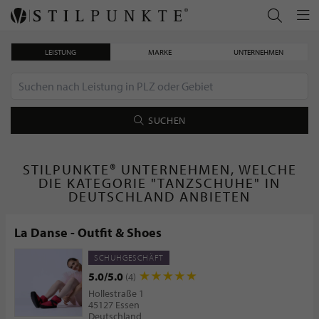
LEISTUNG
MARKE
UNTERNEHMEN
SUCHEN
STILPUNKTE® UNTERNEHMEN, WELCHE
DIE KATEGORIE "TANZSCHUHE" IN
DEUTSCHLAND ANBIETEN
La Danse - Outfit & Shoes
SCHUHGESCHÄFT
5.0/5.0
(4)
Hollestraße 1
45127 Essen
Deutschland