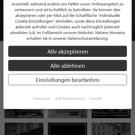
BEWERBEN SIE SICH FÜR EINE GRATIS
essentiell, während andere uns helfen unser Onlineangebot zu
verbessern und wirtschaftlich zu betreiben. Sie können dies
MITGLIEDSCHAFT BEI STILPUNKTE®
akzeptieren oder per Klick auf die Schaltfläche "Individuelle
Cookie-Einstellungen" einstellen, sowie diese Einstellungen
jederzeit aufrufen und Cookies auch nachträglich jederzeit
JETZT GRATIS BEWERBEN
abwählen (z.B. im Fußbereich unserer Website). Nähere Hinweise
erhalten Sie in unserer Datenschutzerklärung.
Alle akzeptieren
STILPUNKTE AUF
Alle ablehnen
INSTAGRAM
Einstellungen bearbeiten
Impressum
AGB & Datenschutz
Kontakt