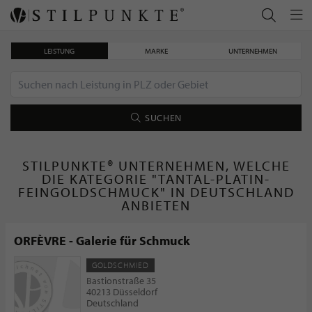
LEISTUNG
MARKE
UNTERNEHMEN
SUCHEN
STILPUNKTE® UNTERNEHMEN, WELCHE
DIE KATEGORIE "TANTAL-PLATIN-
FEINGOLDSCHMUCK" IN DEUTSCHLAND
ANBIETEN
ORFÈVRE - Galerie für Schmuck
GOLDSCHMIED
Bastionstraße 35
40213 Düsseldorf
Deutschland