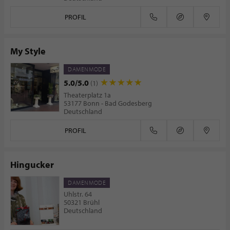
PROFIL
My Style
DAMENMODE
5.0/5.0
(1)
Theaterplatz 1a
53177 Bonn - Bad Godesberg
Deutschland
PROFIL
Hingucker
DAMENMODE
Uhlstr. 64
50321 Brühl
Deutschland