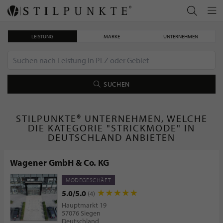
LEISTUNG
MARKE
UNTERNEHMEN
SUCHEN
STILPUNKTE® UNTERNEHMEN, WELCHE
DIE KATEGORIE "STRICKMODE" IN
DEUTSCHLAND ANBIETEN
Wagener GmbH & Co. KG
MODEGESCHÄFT
5.0/5.0
(4)
Hauptmarkt 19
57076 Siegen
Deutschland