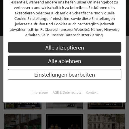
BEWERBEN SIE SICH FÜR EINE GRATIS
essentiell, während andere uns helfen unser Onlineangebot zu
MITGLIEDSCHAFT BEI STILPUNKTE®
verbessern und wirtschaftlich zu betreiben. Sie können dies
akzeptieren oder per Klick auf die Schaltfläche "Individuelle
Cookie-Einstellungen" einstellen, sowie diese Einstellungen
JETZT GRATIS BEWERBEN
jederzeit aufrufen und Cookies auch nachträglich jederzeit
abwählen (z.B. im Fußbereich unserer Website). Nähere Hinweise
erhalten Sie in unserer Datenschutzerklärung.
Alle akzeptieren
STILPUNKTE AUF
Alle ablehnen
INSTAGRAM
Einstellungen bearbeiten
Impressum
AGB & Datenschutz
Kontakt