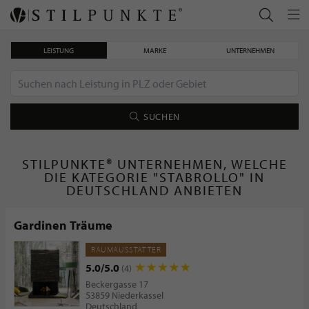
LEISTUNG
MARKE
UNTERNEHMEN
SUCHEN
STILPUNKTE® UNTERNEHMEN, WELCHE
DIE KATEGORIE "STABROLLO" IN
DEUTSCHLAND ANBIETEN
Gardinen Träume
RAUMAUSSTATTER
5.0/5.0
(4)
Beckergasse 17
53859 Niederkassel
Deutschland