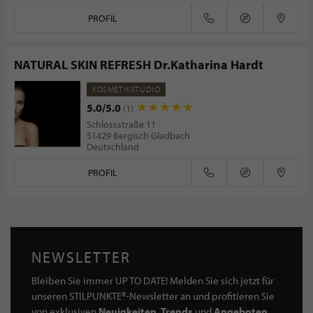
PROFIL
NATURAL SKIN REFRESH Dr.Katharina Hardt
KOSMETIKSTUDIO
5.0/5.0
(1)
Schlossstraße 11
51429 Bergisch Gladbach
Deutschland
PROFIL
NEWSLETTER
Bleiben Sie immer UP TO DATE! Melden Sie sich jetzt für
unseren STILPUNKTE®-Newsletter an und profitieren Sie
von exklusiven
Neuigkeiten, Trends
und
Angeboten