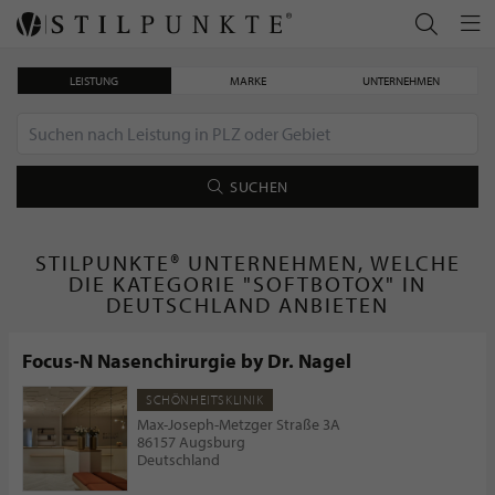
LEISTUNG
MARKE
UNTERNEHMEN
SUCHEN
STILPUNKTE® UNTERNEHMEN, WELCHE
DIE KATEGORIE "SOFTBOTOX" IN
DEUTSCHLAND ANBIETEN
Focus-N Nasenchirurgie by Dr. Nagel
SCHÖNHEITSKLINIK
Max-Joseph-Metzger Straße 3A
86157 Augsburg
Deutschland