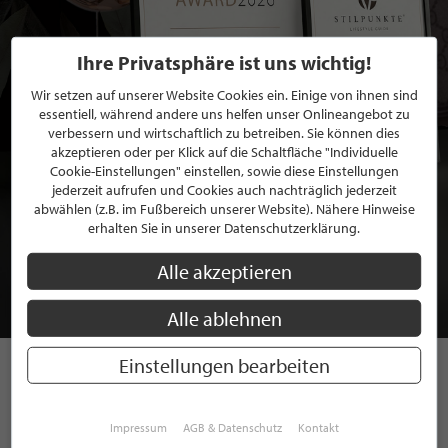
Ihre Privatsphäre ist uns wichtig!
Wir setzen auf unserer Website Cookies ein. Einige von ihnen sind
essentiell, während andere uns helfen unser Onlineangebot zu
verbessern und wirtschaftlich zu betreiben. Sie können dies
akzeptieren oder per Klick auf die Schaltfläche "Individuelle
Cookie-Einstellungen" einstellen, sowie diese Einstellungen
jederzeit aufrufen und Cookies auch nachträglich jederzeit
abwählen (z.B. im Fußbereich unserer Website). Nähere Hinweise
BEWERBEN SIE SICH FÜR EINE GRATIS
erhalten Sie in unserer Datenschutzerklärung.
MITGLIEDSCHAFT BEI STILPUNKTE®
Alle akzeptieren
JETZT GRATIS BEWERBEN
Alle ablehnen
Einstellungen bearbeiten
STILPUNKTE AUF
Impressum
AGB & Datenschutz
Kontakt
INSTAGRAM