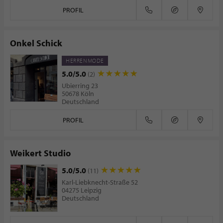
PROFIL
Onkel Schick
HERRENMODE
5.0/5.0
(2)
Ubierring 23
50678 Köln
Deutschland
PROFIL
Weikert Studio
5.0/5.0
(11)
Karl-Liebknecht-Straße 52
04275 Leipzig
Deutschland