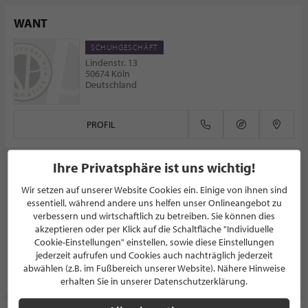
WANT
SCHUHGESCHÄFT
Lindenstr. 13
50674 Köln
Deutschland
PROFIL
Ihre Privatsphäre ist uns wichtig!
Mode für Männer - Männermode von S bis 8XL
Wir setzen auf unserer Website Cookies ein. Einige von ihnen sind
HERRENMODE
essentiell, während andere uns helfen unser Onlineangebot zu
Brückenstraße 9
verbessern und wirtschaftlich zu betreiben. Sie können dies
42799 Leichlingen
akzeptieren oder per Klick auf die Schaltfläche "Individuelle
Deutschland
Cookie-Einstellungen" einstellen, sowie diese Einstellungen
jederzeit aufrufen und Cookies auch nachträglich jederzeit
abwählen (z.B. im Fußbereich unserer Website). Nähere Hinweise
PROFIL
erhalten Sie in unserer Datenschutzerklärung.