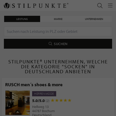
LEISTUNG
MARKE
UNTERNEHMEN
SUCHEN
STILPUNKTE® UNTERNEHMEN, WELCHE
DIE KATEGORIE "SOCKEN" IN
DEUTSCHLAND ANBIETEN
RUSCH men´s shoes & more
HERRENMODE
5.0/5.0
(2)
Hellweg 13
44787 Bochum
Deutschland