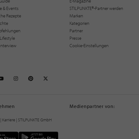
Guide
E-Magazine
e & Events
STILPUNKTE®-Partner werden
sche Rezepte
Marken
ichte
Kategorien
pfehlungen
Partner
Lifestyle
Presse
interview
Cookie-Einstellungen
NKTE auf Facebook
STILPUNKTE auf Youtube
STILPUNKTE auf Instagram
STILPUNKTE auf Pinterest
STILPUNKTE auf X
nehmen
Medienpartner von:
|
Karriere
| STILPUNKTE GmbH