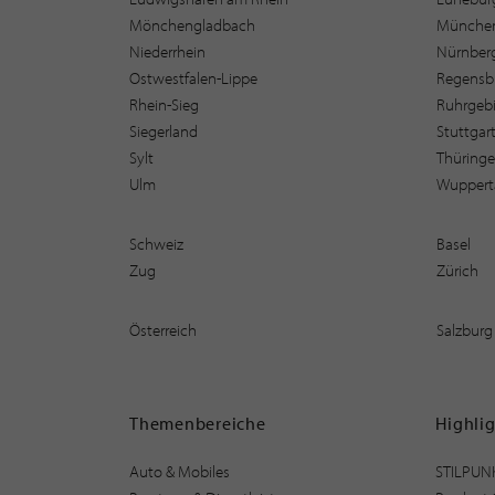
Mönchengladbach
Münche
Niederrhein
Nürnber
Ostwestfalen-Lippe
Regensb
Rhein-Sieg
Ruhrgebi
Siegerland
Stuttgar
Sylt
Thüring
Ulm
Wuppert
Schweiz
Basel
Zug
Zürich
Österreich
Salzburg
Themenbereiche
Highli
Auto & Mobiles
STILPUN