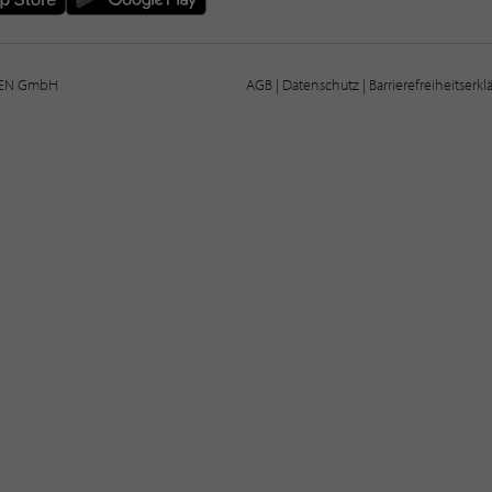
IEN GmbH
AGB
|
Datenschutz
|
Barrierefreiheitserk