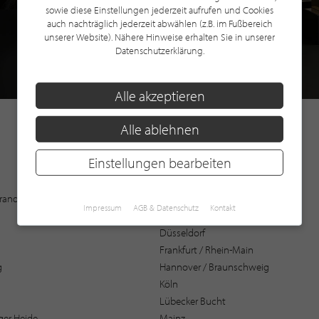
sowie diese Einstellungen jederzeit aufrufen und Cookies
auch nachträglich jederzeit abwählen (z.B. im Fußbereich
unserer Website). Nähere Hinweise erhalten Sie in unserer
Datenschutzerklärung.
Alle akzeptieren
Alle ablehnen
Einstellungen bearbeiten
Augsburg
 Brandenburg
Bochum
Impressum
AGB & Datenschutz
Kontakt
Bremen / Oldenburg
Düsseldorf
Frankfurt / Rhein-Main
g
Hannover / Braunschweig
Köln
Lübecker Bucht
er Heide
Mainz