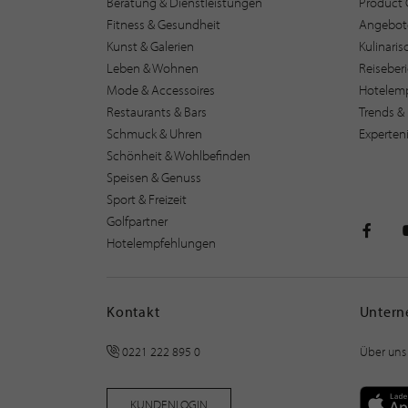
Beratung & Dienstleistungen
Product 
Fitness & Gesundheit
Angebot
Kunst & Galerien
Kulinari
Leben & Wohnen
Reiseber
Mode & Accessoires
Hotelem
Restaurants & Bars
Trends & 
Schmuck & Uhren
Experten
Schönheit & Wohlbefinden
Speisen & Genuss
Sport & Freizeit
Golfpartner
Hotelempfehlungen
STILPU
Kontakt
Unter
0221 222 895 0
Über uns
KUNDENLOGIN