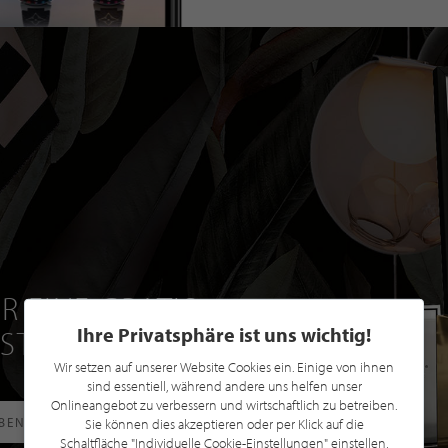
R EINE GRATIS
Ihre Privatsphäre ist uns wichtig!
 STILPUNKTE®
Wir setzen auf unserer Website Cookies ein. Einige von ihnen
sind essentiell, während andere uns helfen unser
Onlineangebot zu verbessern und wirtschaftlich zu betreiben.
RBEN
Sie können dies akzeptieren oder per Klick auf die
Schaltfläche "Individuelle Cookie-Einstellungen" einstellen,