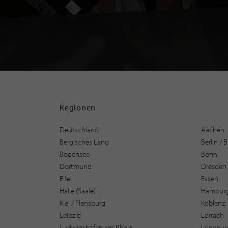
Regionen
Deutschland
Aachen
Bergisches Land
Berlin /
Bodensee
Bonn
Dortmund
Dresden
Eifel
Essen
Halle (Saale)
Hambur
Kiel / Flensburg
Koblenz
Leipzig
Lörrach
Ludwigshafen am Rhein
Lüneburg