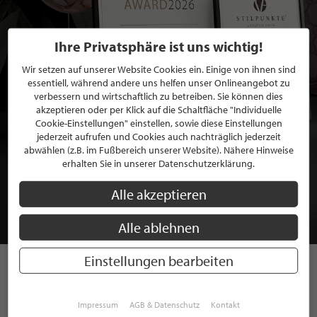
Ihre Privatsphäre ist uns wichtig!
Wir setzen auf unserer Website Cookies ein. Einige von ihnen sind
essentiell, während andere uns helfen unser Onlineangebot zu
verbessern und wirtschaftlich zu betreiben. Sie können dies
akzeptieren oder per Klick auf die Schaltfläche "Individuelle
Cookie-Einstellungen" einstellen, sowie diese Einstellungen
jederzeit aufrufen und Cookies auch nachträglich jederzeit
abwählen (z.B. im Fußbereich unserer Website). Nähere Hinweise
BEWERBEN SIE SICH FÜR EINE GRATIS
erhalten Sie in unserer Datenschutzerklärung.
MITGLIEDSCHAFT BEI STILPUNKTE®
Alle akzeptieren
JETZT GRATIS BEWERBEN
Alle ablehnen
Einstellungen bearbeiten
STILPUNKTE AUF
Impressum
AGB & Datenschutz
Kontakt
INSTAGRAM