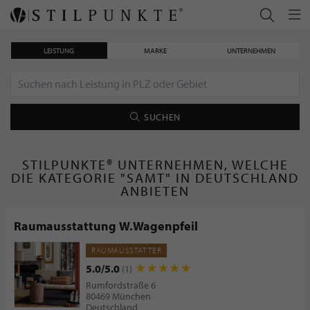
LEISTUNG
MARKE
UNTERNEHMEN
SUCHEN
STILPUNKTE® UNTERNEHMEN, WELCHE
DIE KATEGORIE "SAMT" IN DEUTSCHLAND
ANBIETEN
Raumausstattung W.Wagenpfeil
RAUMAUSSTATTER
5.0/5.0
(1)
Rumfordstraße 6
80469 München
Deutschland