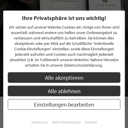
Ihre Privatsphäre ist uns wichtig!
Wir setzen auf unserer Website Cookies ein. Einige von ihnen sind
essentiell, während andere uns helfen unser Onlineangebot zu
verbessern und wirtschaftlich zu betreiben. Sie können dies
akzeptieren oder per Klick auf die Schaltfläche "Individuelle
Cookie-Einstellungen" einstellen, sowie diese Einstellungen
jederzeit aufrufen und Cookies auch nachträglich jederzeit
abwählen (z.B. im Fußbereich unserer Website). Nähere Hinweise
BEWERBEN SIE SICH FÜR EINE GRATIS
erhalten Sie in unserer Datenschutzerklärung.
MITGLIEDSCHAFT BEI STILPUNKTE®
Alle akzeptieren
JETZT GRATIS BEWERBEN
Alle ablehnen
Einstellungen bearbeiten
STILPUNKTE AUF
Impressum
AGB & Datenschutz
Kontakt
INSTAGRAM