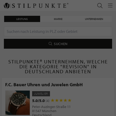
LEISTUNG
MARKE
UNTERNEHMEN
SUCHEN
STILPUNKTE® UNTERNEHMEN, WELCHE
DIE KATEGORIE "REVISION" IN
DEUTSCHLAND ANBIETEN
F.C. Bauer Uhren und Juwelen GmbH
JUWELIER
5.0/5.0
(4)
Peter-Auzinger-Straße 11
81547 München
Deutschland