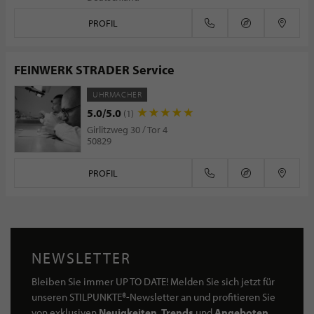
PROFIL
FEINWERK STRADER Service
UHRMACHER
5.0/5.0
(1)
Girlitzweg 30 / Tor 4
50829
PROFIL
NEWSLETTER
Bleiben Sie immer UP TO DATE! Melden Sie sich jetzt für
unseren STILPUNKTE®-Newsletter an und profitieren Sie
von exklusiven
Neuigkeiten, Trends
und
Angeboten