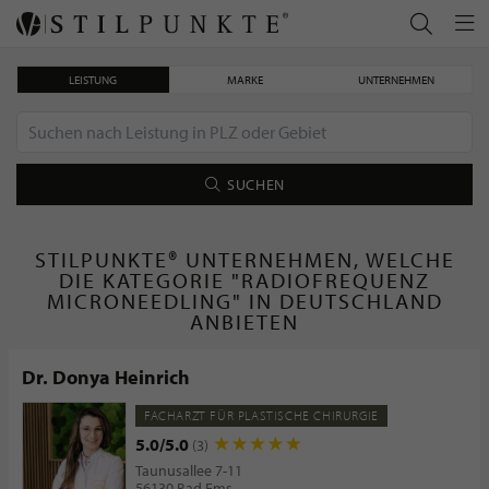
LEISTUNG
MARKE
UNTERNEHMEN
SUCHEN
STILPUNKTE® UNTERNEHMEN, WELCHE
DIE KATEGORIE "RADIOFREQUENZ
MICRONEEDLING" IN DEUTSCHLAND
ANBIETEN
Dr. Donya Heinrich
FACHARZT FÜR PLASTISCHE CHIRURGIE
5.0/5.0
(3)
Taunusallee 7-11
56130 Bad Ems