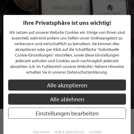
Ihre Privatsphäre ist uns wichtig!
Wir setzen auf unserer Website Cookies ein. Einige von ihnen sind
essentiell, während andere uns helfen unser Onlineangebot zu
verbessern und wirtschaftlich zu betreiben. Sie können dies
akzeptieren oder per Klick auf die Schaltfläche "Individuelle
Cookie-Einstellungen" einstellen, sowie diese Einstellungen
jederzeit aufrufen und Cookies auch nachträglich jederzeit
abwählen (z.B. im Fußbereich unserer Website). Nähere Hinweise
BEWERBEN SIE SICH FÜR EINE GRATIS
erhalten Sie in unserer Datenschutzerklärung.
MITGLIEDSCHAFT BEI STILPUNKTE®
Alle akzeptieren
JETZT GRATIS BEWERBEN
Alle ablehnen
Einstellungen bearbeiten
STILPUNKTE AUF
Impressum
AGB & Datenschutz
Kontakt