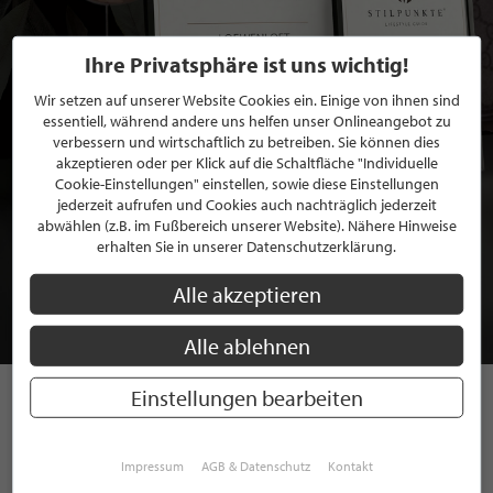
Ihre Privatsphäre ist uns wichtig!
Wir setzen auf unserer Website Cookies ein. Einige von ihnen sind
essentiell, während andere uns helfen unser Onlineangebot zu
verbessern und wirtschaftlich zu betreiben. Sie können dies
akzeptieren oder per Klick auf die Schaltfläche "Individuelle
Cookie-Einstellungen" einstellen, sowie diese Einstellungen
jederzeit aufrufen und Cookies auch nachträglich jederzeit
BEWERBEN SIE SICH FÜR EINE GRATIS
abwählen (z.B. im Fußbereich unserer Website). Nähere Hinweise
erhalten Sie in unserer Datenschutzerklärung.
MITGLIEDSCHAFT BEI STILPUNKTE®
Alle akzeptieren
JETZT GRATIS BEWERBEN
Alle ablehnen
Einstellungen bearbeiten
STILPUNKTE AUF
INSTAGRAM
Impressum
AGB & Datenschutz
Kontakt