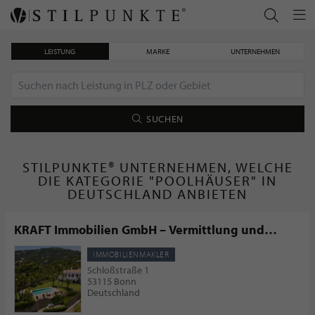
LEISTUNG
MARKE
UNTERNEHMEN
SUCHEN
STILPUNKTE® UNTERNEHMEN, WELCHE
DIE KATEGORIE "POOLHÄUSER" IN
DEUTSCHLAND ANBIETEN
KRAFT Immobilien GmbH – Vermittlung und
Ingenieurleistungen
IMMOBILIENMAKLER
Schloßstraße 1
53115 Bonn
Deutschland