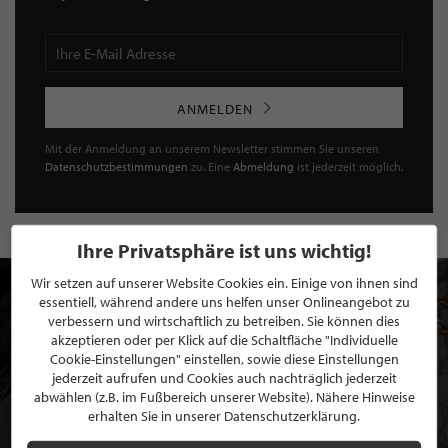
ANMELDEN
Mit der Anmeldung an unserem Newsletter stimmen Sie unseren
Datenschutzbestimmungen
zu. Eine
Abmeldung
ist jederzeit möglich.
Ihre Privatsphäre ist uns wichtig!
Wir setzen auf unserer Website Cookies ein. Einige von ihnen sind
essentiell, während andere uns helfen unser Onlineangebot zu
verbessern und wirtschaftlich zu betreiben. Sie können dies
akzeptieren oder per Klick auf die Schaltfläche "Individuelle
Cookie-Einstellungen" einstellen, sowie diese Einstellungen
jederzeit aufrufen und Cookies auch nachträglich jederzeit
abwählen (z.B. im Fußbereich unserer Website). Nähere Hinweise
erhalten Sie in unserer Datenschutzerklärung.