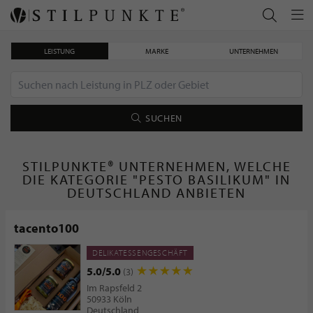
LEISTUNG
MARKE
UNTERNEHMEN
SUCHEN
STILPUNKTE® UNTERNEHMEN, WELCHE
DIE KATEGORIE "PESTO BASILIKUM" IN
DEUTSCHLAND ANBIETEN
tacento100
DELIKATESSENGESCHÄFT
5.0/5.0
(3)
Im Rapsfeld 2
50933 Köln
Deutschland