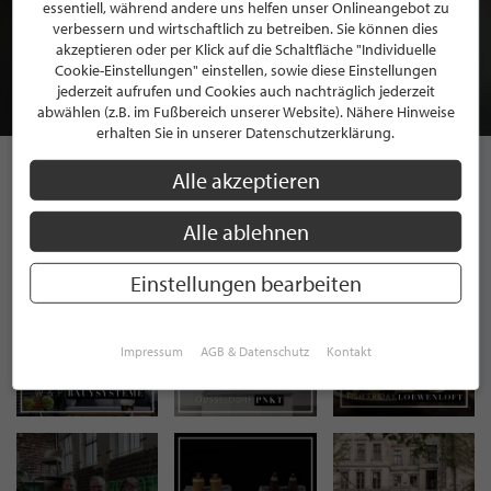
BEWERBEN SIE SICH FÜR EINE GRATIS
essentiell, während andere uns helfen unser Onlineangebot zu
MITGLIEDSCHAFT BEI STILPUNKTE®
verbessern und wirtschaftlich zu betreiben. Sie können dies
akzeptieren oder per Klick auf die Schaltfläche "Individuelle
Cookie-Einstellungen" einstellen, sowie diese Einstellungen
JETZT GRATIS BEWERBEN
jederzeit aufrufen und Cookies auch nachträglich jederzeit
abwählen (z.B. im Fußbereich unserer Website). Nähere Hinweise
erhalten Sie in unserer Datenschutzerklärung.
Alle akzeptieren
STILPUNKTE AUF
Alle ablehnen
INSTAGRAM
Einstellungen bearbeiten
Impressum
AGB & Datenschutz
Kontakt