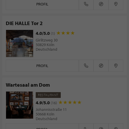
PROFIL
DIE HALLE Tor 2
4.0/5.0
(1)
Girlitzweg 30
50829 Köln
Deutschland
PROFIL
Wartesaal am Dom
RESTAURANT
4.9/5.0
(16)
Johannisstraße 11
50668 Köln
Deutschland