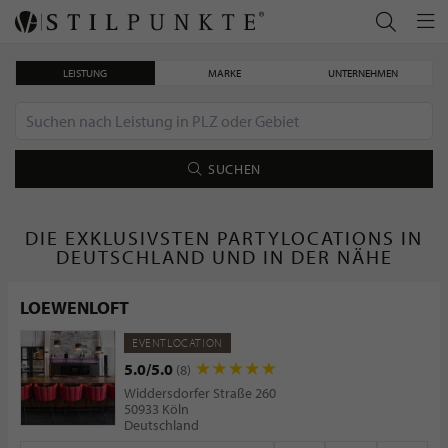
LEISTUNG
MARKE
UNTERNEHMEN
SUCHEN
DIE EXKLUSIVSTEN PARTYLOCATIONS IN
DEUTSCHLAND UND IN DER NÄHE
LOEWENLOFT
EVENTLOCATION
5.0/5.0
(8)
Widdersdorfer Straße 260
50933 Köln
Deutschland