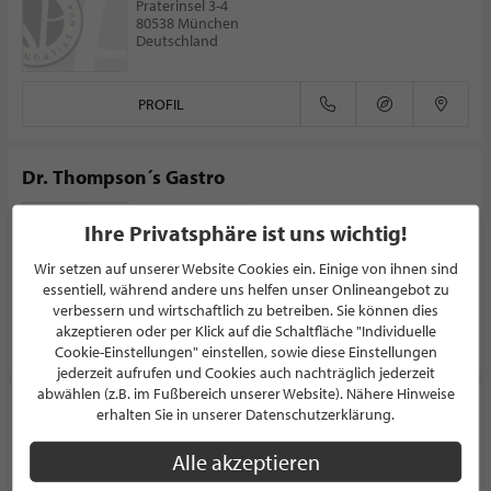
Praterinsel 3-4
80538 München
Deutschland
PROFIL
Dr. Thompson´s Gastro
EVENTLOCATION
Ihre Privatsphäre ist uns wichtig!
Erkrather Straße 230
40233 Düsseldorf
Wir setzen auf unserer Website Cookies ein. Einige von ihnen sind
Deutschland
essentiell, während andere uns helfen unser Onlineangebot zu
verbessern und wirtschaftlich zu betreiben. Sie können dies
akzeptieren oder per Klick auf die Schaltfläche "Individuelle
PROFIL
Cookie-Einstellungen" einstellen, sowie diese Einstellungen
jederzeit aufrufen und Cookies auch nachträglich jederzeit
abwählen (z.B. im Fußbereich unserer Website). Nähere Hinweise
SKYLOFT
erhalten Sie in unserer Datenschutzerklärung.
EVENTLOCATION
Alle akzeptieren
WIESENSTRASSE 72