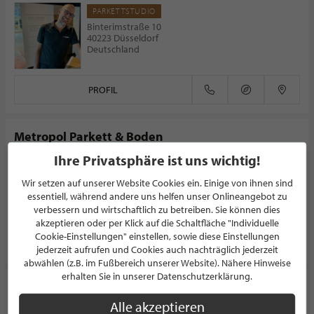
PARKETTSTUDIO
Binterimstraße 10
40223 Düsseldorf
Deutschland
PROFIL
Metropol Parkett & Boden
Ihre Privatsphäre ist uns wichtig!
PARKETTSTUDIO
Chemnitzer Straße 82
Wir setzen auf unserer Website Cookies ein. Einige von ihnen sind
44139 Dortmund
essentiell, während andere uns helfen unser Onlineangebot zu
Deutschland
verbessern und wirtschaftlich zu betreiben. Sie können dies
akzeptieren oder per Klick auf die Schaltfläche "Individuelle
Cookie-Einstellungen" einstellen, sowie diese Einstellungen
PROFIL
jederzeit aufrufen und Cookies auch nachträglich jederzeit
abwählen (z.B. im Fußbereich unserer Website). Nähere Hinweise
erhalten Sie in unserer Datenschutzerklärung.
Marc Willems Parkett & Fußbodentechnik GmbH
Alle akzeptieren
PARKETTSTUDIO