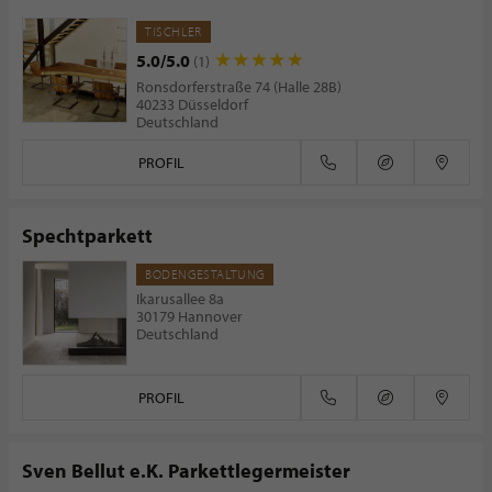
TISCHLER
5.0/5.0
(1)
Rons­dor­fer­stra­ße 74 (Halle 28B)
40233 Düsseldorf
Deutschland
PROFIL
Spechtparkett
BODENGESTALTUNG
Ikarusallee 8a
30179 Hannover
Deutschland
PROFIL
Sven Bellut e.K. Parkettlegermeister