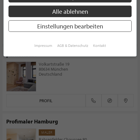
Von-Lassaulx-Straße 44
Alle ablehnen
53424 Remagen
Deutschland
Einstellungen bearbeiten
PROFIL
Impressum
AGB & Datenschutz
Kontakt
parkettLust
Volkartstraße 19
80634 München
Deutschland
PROFIL
Profimaler Hamburg
MALER
Bahrenfelder Chaussee 80