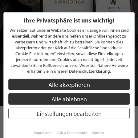
Ihre Privatsphäre ist uns wichtig!
Wir setzen auf unserer Website Cookies ein. Einige von ihnen sind
essentiell, während andere uns helfen unser Onlineangebot zu
verbessern und wirtschaftlich zu betreiben. Sie können dies
akzeptieren oder per Klick auf die Schaltfläche "Individuelle
Cookie-Einstellungen" einstellen, sowie diese Einstellungen
jederzeit aufrufen und Cookies auch nachträglich jederzeit
abwählen (z.B. im Fußbereich unserer Website). Nähere Hinweise
BEWERBEN SIE SICH FÜR EINE GRATIS
erhalten Sie in unserer Datenschutzerklärung.
MITGLIEDSCHAFT BEI STILPUNKTE®
Alle akzeptieren
JETZT GRATIS BEWERBEN
Alle ablehnen
Einstellungen bearbeiten
STILPUNKTE AUF
Impressum
AGB & Datenschutz
Kontakt
INSTAGRAM