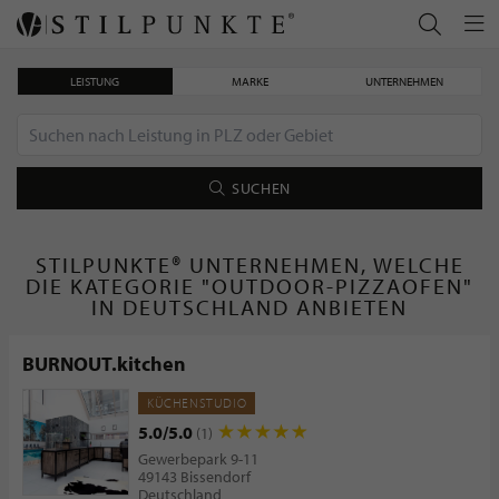
LEISTUNG
MARKE
UNTERNEHMEN
SUCHEN
STILPUNKTE® UNTERNEHMEN, WELCHE
DIE KATEGORIE "OUTDOOR-PIZZAOFEN"
IN DEUTSCHLAND ANBIETEN
BURNOUT.kitchen
KÜCHENSTUDIO
5.0/5.0
(1)
Gewerbepark 9-11
49143 Bissendorf
Deutschland