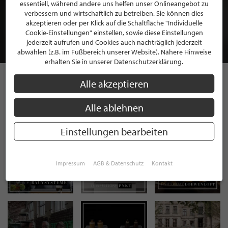
BEWERBEN SIE SICH FÜR EINE GRATIS
essentiell, während andere uns helfen unser Onlineangebot zu
MITGLIEDSCHAFT BEI STILPUNKTE®
verbessern und wirtschaftlich zu betreiben. Sie können dies
akzeptieren oder per Klick auf die Schaltfläche "Individuelle
Cookie-Einstellungen" einstellen, sowie diese Einstellungen
JETZT GRATIS BEWERBEN
jederzeit aufrufen und Cookies auch nachträglich jederzeit
abwählen (z.B. im Fußbereich unserer Website). Nähere Hinweise
erhalten Sie in unserer Datenschutzerklärung.
Alle akzeptieren
STILPUNKTE AUF
Alle ablehnen
INSTAGRAM
Einstellungen bearbeiten
Impressum
AGB & Datenschutz
Kontakt