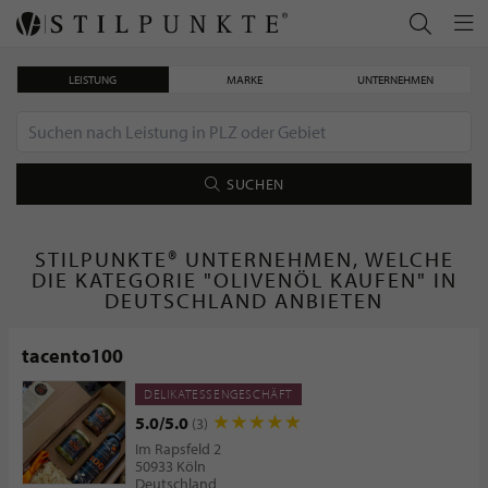
LEISTUNG
MARKE
UNTERNEHMEN
SUCHEN
STILPUNKTE® UNTERNEHMEN, WELCHE
DIE KATEGORIE "OLIVENÖL KAUFEN" IN
DEUTSCHLAND ANBIETEN
tacento100
DELIKATESSENGESCHÄFT
5.0/5.0
(3)
Im Rapsfeld 2
50933 Köln
Deutschland