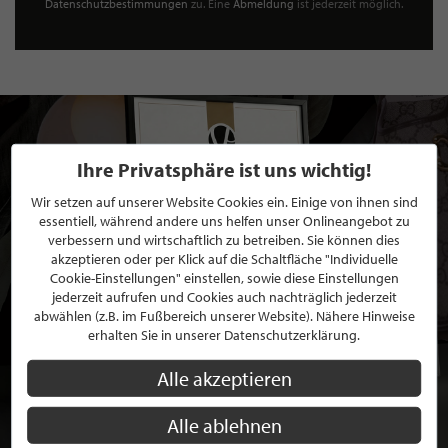
Datenschutzbestimmungen
zu. Eine
Abmeldung
ist jederzeit möglich.
Ihre Privatsphäre ist uns wichtig!
Wir setzen auf unserer Website Cookies ein. Einige von ihnen sind
essentiell, während andere uns helfen unser Onlineangebot zu
verbessern und wirtschaftlich zu betreiben. Sie können dies
akzeptieren oder per Klick auf die Schaltfläche "Individuelle
Cookie-Einstellungen" einstellen, sowie diese Einstellungen
jederzeit aufrufen und Cookies auch nachträglich jederzeit
abwählen (z.B. im Fußbereich unserer Website). Nähere Hinweise
erhalten Sie in unserer Datenschutzerklärung.
Alle akzeptieren
Alle ablehnen
BEWERBEN SIE SICH FÜR EINE GRATIS