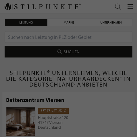
LEISTUNG
MARKE
UNTERNEHMEN
SUCHEN
STILPUNKTE® UNTERNEHMEN, WELCHE
DIE KATEGORIE "NATURHAARDECKEN" IN
DEUTSCHLAND ANBIETEN
Bettenzentrum Viersen
BETTENSTUDIO
Hauptstraße 120
41747 Viersen
Deutschland