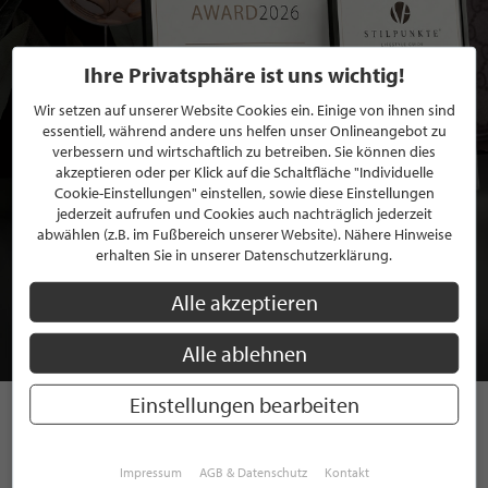
Ihre Privatsphäre ist uns wichtig!
Wir setzen auf unserer Website Cookies ein. Einige von ihnen sind
essentiell, während andere uns helfen unser Onlineangebot zu
verbessern und wirtschaftlich zu betreiben. Sie können dies
akzeptieren oder per Klick auf die Schaltfläche "Individuelle
Cookie-Einstellungen" einstellen, sowie diese Einstellungen
jederzeit aufrufen und Cookies auch nachträglich jederzeit
abwählen (z.B. im Fußbereich unserer Website). Nähere Hinweise
BEWERBEN SIE SICH FÜR EINE GRATIS
erhalten Sie in unserer Datenschutzerklärung.
MITGLIEDSCHAFT BEI STILPUNKTE®
Alle akzeptieren
JETZT GRATIS BEWERBEN
Alle ablehnen
Einstellungen bearbeiten
STILPUNKTE AUF
Impressum
AGB & Datenschutz
Kontakt