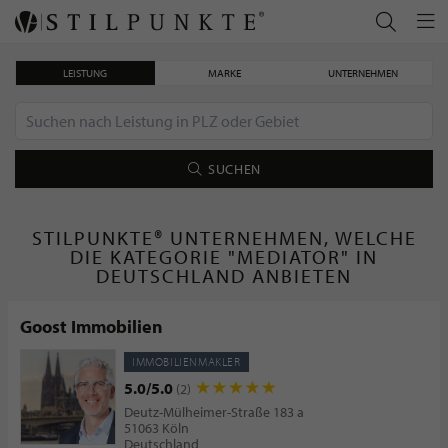
LEISTUNG
MARKE
UNTERNEHMEN
SUCHEN
STILPUNKTE® UNTERNEHMEN, WELCHE
DIE KATEGORIE "MEDIATOR" IN
DEUTSCHLAND ANBIETEN
Goost Immobilien
IMMOBILIENMAKLER
5.0/5.0
(2)
Deutz-Mülheimer-Straße 183 a
51063 Köln
Deutschland