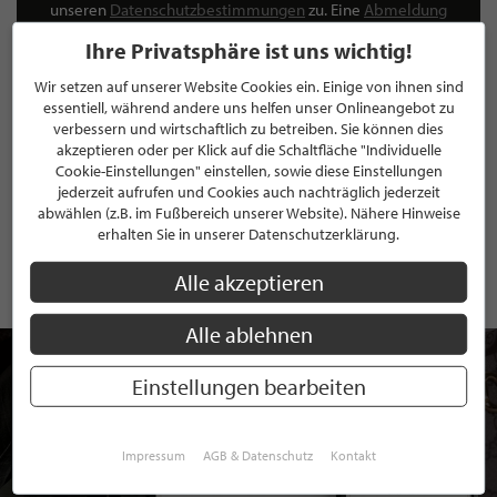
unseren
Datenschutzbestimmungen
zu. Eine
Abmeldung
ist jederzeit möglich.
Ihre Privatsphäre ist uns wichtig!
Wir setzen auf unserer Website Cookies ein. Einige von ihnen sind
essentiell, während andere uns helfen unser Onlineangebot zu
verbessern und wirtschaftlich zu betreiben. Sie können dies
akzeptieren oder per Klick auf die Schaltfläche "Individuelle
ANMELDEN
Cookie-Einstellungen" einstellen, sowie diese Einstellungen
jederzeit aufrufen und Cookies auch nachträglich jederzeit
Mit der Anmeldung an unserem Newsletter stimmen Sie unseren
abwählen (z.B. im Fußbereich unserer Website). Nähere Hinweise
Datenschutzbestimmungen
zu. Eine
Abmeldung
ist jederzeit möglich.
erhalten Sie in unserer Datenschutzerklärung.
Alle akzeptieren
Alle ablehnen
Einstellungen bearbeiten
Impressum
AGB & Datenschutz
Kontakt