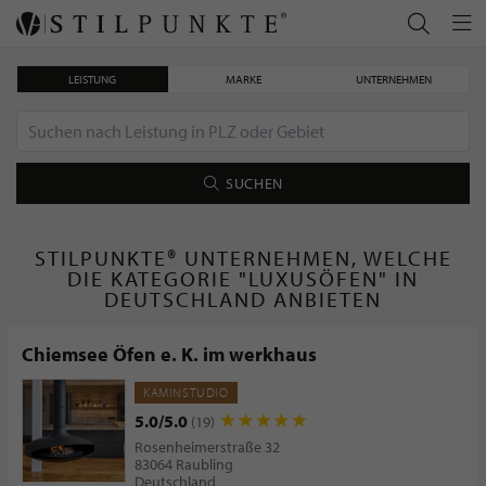
LEISTUNG
MARKE
UNTERNEHMEN
SUCHEN
STILPUNKTE® UNTERNEHMEN, WELCHE
DIE KATEGORIE "LUXUSÖFEN" IN
DEUTSCHLAND ANBIETEN
Chiemsee Öfen e. K. im werkhaus
KAMINSTUDIO
5.0/5.0
(19)
Rosenheimerstraße 32
83064 Raubling
Deutschland