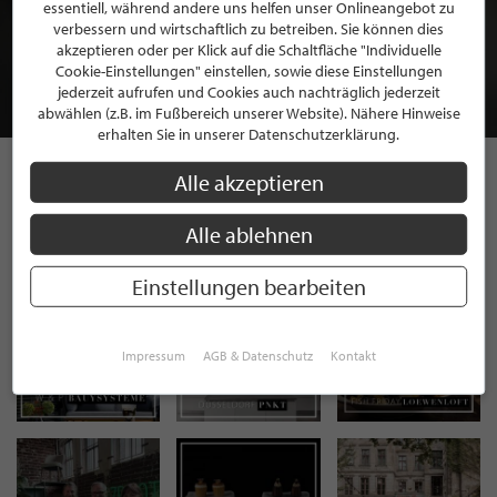
BEWERBEN SIE SICH FÜR EINE GRATIS
essentiell, während andere uns helfen unser Onlineangebot zu
MITGLIEDSCHAFT BEI STILPUNKTE®
verbessern und wirtschaftlich zu betreiben. Sie können dies
akzeptieren oder per Klick auf die Schaltfläche "Individuelle
Cookie-Einstellungen" einstellen, sowie diese Einstellungen
JETZT GRATIS BEWERBEN
jederzeit aufrufen und Cookies auch nachträglich jederzeit
abwählen (z.B. im Fußbereich unserer Website). Nähere Hinweise
erhalten Sie in unserer Datenschutzerklärung.
Alle akzeptieren
STILPUNKTE AUF
Alle ablehnen
INSTAGRAM
Einstellungen bearbeiten
Impressum
AGB & Datenschutz
Kontakt