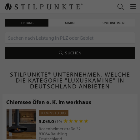
LEISTUNG
MARKE
UNTERNEHMEN
SUCHEN
STILPUNKTE® UNTERNEHMEN, WELCHE
DIE KATEGORIE "LUXUSKAMINE" IN
DEUTSCHLAND ANBIETEN
Chiemsee Öfen e. K. im werkhaus
KAMINSTUDIO
5.0/5.0
(19)
Rosenheimerstraße 32
83064 Raubling
Deutschland