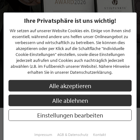
Ihre Privatsphäre ist uns wichtig!
Wir setzen auf unserer Website Cookies ein. Einige von ihnen sind
essentiell, während andere uns helfen unser Onlineangebot zu
verbessern und wirtschaftlich zu betreiben. Sie können dies
akzeptieren oder per Klick auf die Schaltfläche "Individuelle
Cookie-Einstellungen" einstellen, sowie diese Einstellungen
jederzeit aufrufen und Cookies auch nachträglich jederzeit
abwählen (z.B. im Fußbereich unserer Website). Nähere Hinweise
BEWERBEN SIE SICH FÜR EINE GRATIS
erhalten Sie in unserer Datenschutzerklärung.
MITGLIEDSCHAFT BEI STILPUNKTE®
Alle akzeptieren
JETZT GRATIS BEWERBEN
Alle ablehnen
Einstellungen bearbeiten
STILPUNKTE AUF
Impressum
AGB & Datenschutz
Kontakt
INSTAGRAM