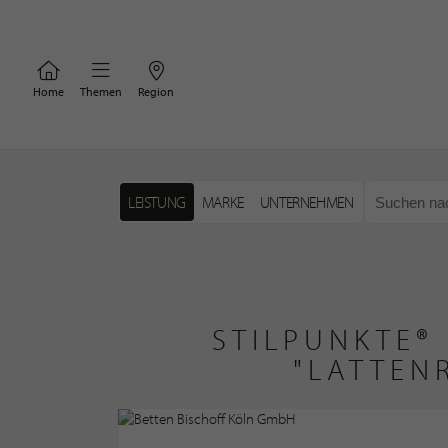
Home
Themen
Region
LEISTUNG
MARKE
UNTERNEHMEN
STILPUNKTE®
"LATTEN