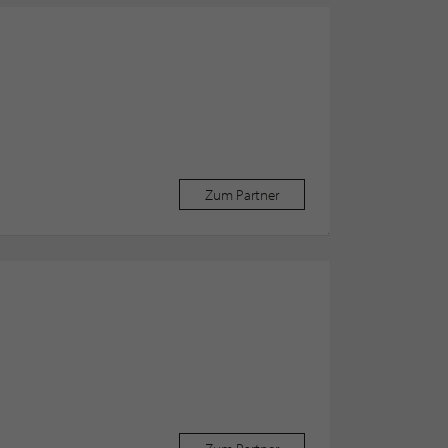
Zum Partner