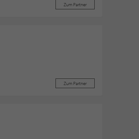
Zum Partner
Zum Partner