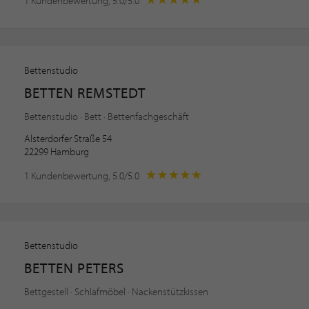
1 Kundenbewertung, 5.0/5.0
Bettenstudio
BETTEN REMSTEDT
Bettenstudio · Bett · Bettenfachgeschäft
Alsterdorfer Straße 54
22299 Hamburg
1 Kundenbewertung, 5.0/5.0
Bettenstudio
BETTEN PETERS
Bettgestell · Schlafmöbel · Nackenstützkissen