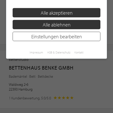
BETTEN MEYERS GMBH
Alle akzeptieren
Bettenfachgeschäft · Bettsysteme · Schlafberatung
Uhlstr. 78
Alle ablehnen
50321 Brühl
1 Kundenbewertung, 5.0/5.0
Einstellungen bearbeiten
Impressum
AGB & Datenschutz
Kontakt
Bettenstudio
BETTENHAUS BENKE GMBH
Bademäntel · Bett · Bettdecke
Waldweg 2-6
22393 Hamburg
1 Kundenbewertung, 5.0/5.0