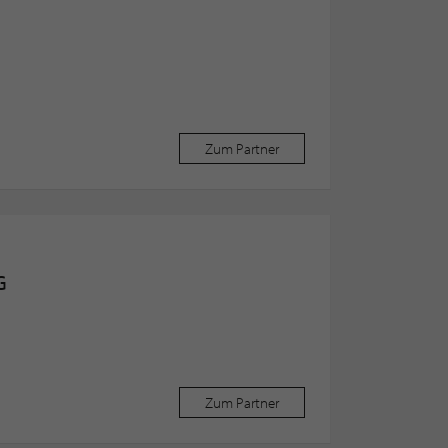
Zum Partner
G
Zum Partner