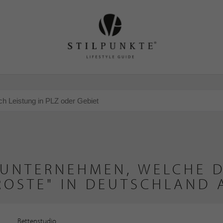
 UNTERNEHMEN, WELCHE D
ROSTE" IN DEUTSCHLAND 
Bettenstudio