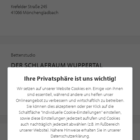
Krefelder Straße 245
41066 Mönchengladbach
Bettenstudio
DER SCHLAFRAUM WUPPERTAL
Bettgestell · Bettsysteme · Bettwaren
Ihre Privatsphäre ist uns wichtig!
Morianstraße 45
Wir setzen auf unserer Website Cookies ein. Einige von ihnen
42103 Wuppertal
sind essentiell, während andere uns helfen unser
Onlineangebot zu verbessern und wirtschaftlich zu betreiben.
2 Kundenbewertungen, 5.0/5.0
Sie können dies akzeptieren oder per Klick auf die
Schaltfläche "Individuelle Cookie-Einstellungen" einstellen,
sowie diese Einstellungen jederzeit aufrufen und Cookies
auch nachträglich jederzeit abwählen (z.B. im Fußbereich
unserer Website). Nähere Hinweise erhalten Sie in unserer
Bettenstudio
Datenschutzerklärung.