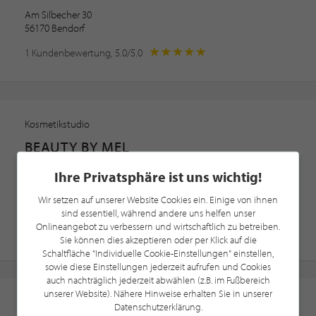
Am Silbecher 30
56170 Bendorf
1 Kundenbewertung, 5.0/5.0
Kosmetikstudio
BEAUTY BY MEL
Alexandritlaser · Aquafacial · Beauty
Ihre Privatsphäre ist uns wichtig!
Zollhausstraße 57a
Wir setzen auf unserer Website Cookies ein. Einige von ihnen
52353 Düren
sind essentiell, während andere uns helfen unser
Onlineangebot zu verbessern und wirtschaftlich zu betreiben.
Sie können dies akzeptieren oder per Klick auf die
Schaltfläche "Individuelle Cookie-Einstellungen" einstellen,
sowie diese Einstellungen jederzeit aufrufen und Cookies
auch nachträglich jederzeit abwählen (z.B. im Fußbereich
unserer Website). Nähere Hinweise erhalten Sie in unserer
Kosmetikstudio
Datenschutzerklärung.