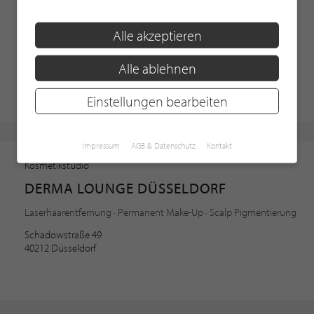
L’ÉPILATION AUF DER KÖ
Alle akzeptieren
Beauty · Behandlungen · Cellulite Behandlung
Königsallee 33
Alle ablehnen
40212 Düsseldorf
Einstellungen bearbeiten
Impressum
AGB & Datenschutz
Kontakt
Kosmetikstudio
DERMA LOUNGE DÜSSELDORF
Laserhaarentfernung · Permanent Make-Up · Scalp Pigmentierung
Schadowstraße 49
40212 Düsseldorf