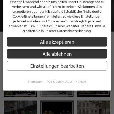
BEWERBEN SIE SICH FÜR EINE GRATIS
essentiell, während andere uns helfen unser Onlineangebot zu
MITGLIEDSCHAFT BEI STILPUNKTE®
verbessern und wirtschaftlich zu betreiben. Sie können dies
akzeptieren oder per Klick auf die Schaltfläche "Individuelle
Cookie-Einstellungen" einstellen, sowie diese Einstellungen
JETZT GRATIS BEWERBEN
jederzeit aufrufen und Cookies auch nachträglich jederzeit
abwählen (z.B. im Fußbereich unserer Website). Nähere Hinweise
erhalten Sie in unserer Datenschutzerklärung.
Alle akzeptieren
STILPUNKTE AUF
Alle ablehnen
INSTAGRAM
Einstellungen bearbeiten
Impressum
AGB & Datenschutz
Kontakt