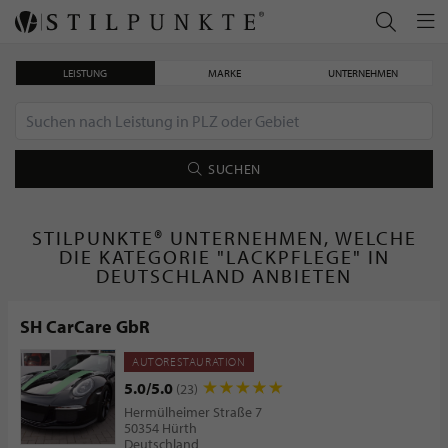
LEISTUNG
MARKE
UNTERNEHMEN
SUCHEN
STILPUNKTE® UNTERNEHMEN, WELCHE
DIE KATEGORIE "LACKPFLEGE" IN
DEUTSCHLAND ANBIETEN
SH CarCare GbR
AUTORESTAURATION
5.0/5.0
(23)
Hermülheimer Straße 7
50354 Hürth
Deutschland