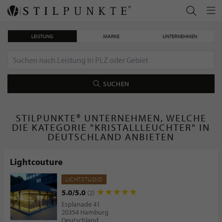
LEISTUNG
MARKE
UNTERNEHMEN
SUCHEN
STILPUNKTE® UNTERNEHMEN, WELCHE
DIE KATEGORIE "KRISTALLLEUCHTER" IN
DEUTSCHLAND ANBIETEN
Lightcouture
LICHTSTUDIO
5.0/5.0
(2)
Esplanade 41
20354 Hamburg
Deutschland