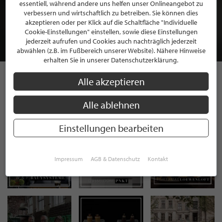
BEWERBEN SIE SICH FÜR EINE GRATIS
essentiell, während andere uns helfen unser Onlineangebot zu
MITGLIEDSCHAFT BEI STILPUNKTE®
verbessern und wirtschaftlich zu betreiben. Sie können dies
akzeptieren oder per Klick auf die Schaltfläche "Individuelle
Cookie-Einstellungen" einstellen, sowie diese Einstellungen
JETZT GRATIS BEWERBEN
jederzeit aufrufen und Cookies auch nachträglich jederzeit
abwählen (z.B. im Fußbereich unserer Website). Nähere Hinweise
erhalten Sie in unserer Datenschutzerklärung.
Alle akzeptieren
STILPUNKTE AUF
Alle ablehnen
INSTAGRAM
Einstellungen bearbeiten
Impressum
AGB & Datenschutz
Kontakt