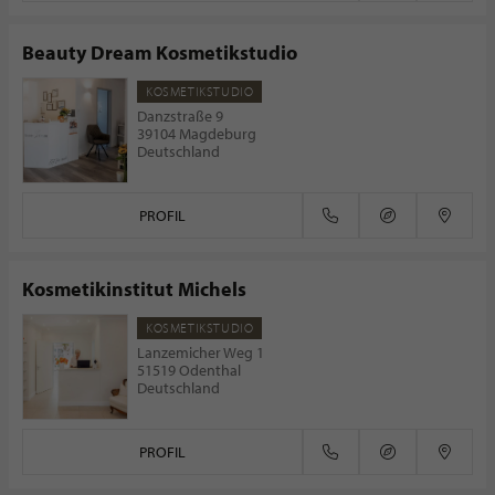
Beauty Dream Kosmetikstudio
KOSMETIKSTUDIO
Danzstraße 9
39104 Magdeburg
Deutschland
PROFIL
Kosmetikinstitut Michels
KOSMETIKSTUDIO
Lanzemicher Weg 1
51519 Odenthal
Deutschland
PROFIL