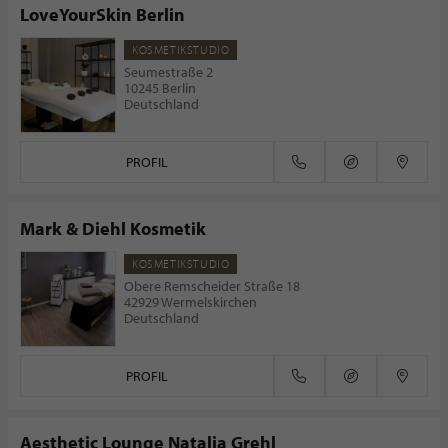
LoveYourSkin Berlin
KOSMETIKSTUDIO
Seumestraße 2
10245 Berlin
Deutschland
PROFIL
Mark & Diehl Kosmetik
KOSMETIKSTUDIO
Obere Remscheider Straße 18
42929 Wermelskirchen
Deutschland
PROFIL
Aesthetic Lounge Natalia Grehl