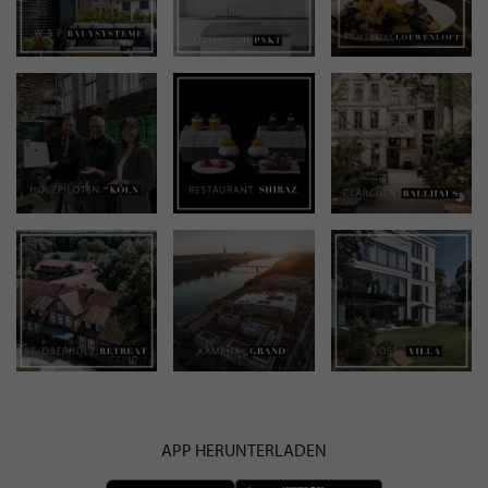
APP HERUNTERLADEN