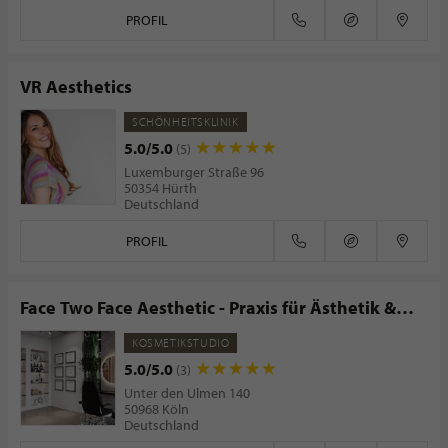
PROFIL
VR Aesthetics
SCHÖNHEITSKLINIK
5.0/5.0
(5)
Luxemburger Straße 96
50354 Hürth
Deutschland
PROFIL
Face Two Face Aesthetic - Praxis für Ästhetik &
Longevity
KOSMETIKSTUDIO
5.0/5.0
(3)
Unter den Ulmen 140
50968 Köln
Deutschland