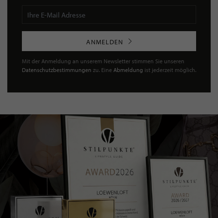
ANMELDEN
Mit der Anmeldung an unserem Newsletter stimmen Sie unseren
Datenschutzbestimmungen
zu. Eine
Abmeldung
ist jederzeit möglich.