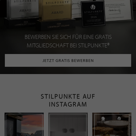
BEWERBEN SIE SICH FÜR EINE GRATIS
MITGLIEDSCHAFT BEI STILPUNKTE®
JETZT GRATIS BEWERBEN
STILPUNKTE AUF
INSTAGRAM