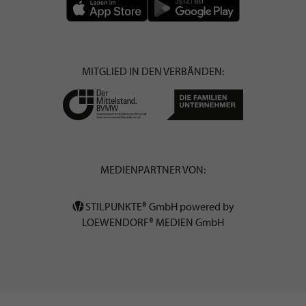
MITGLIED IN DEN VERBÄNDEN:
MEDIENPARTNER VON:
STILPUNKTE® GmbH powered by
LOEWENDORF® MEDIEN GmbH