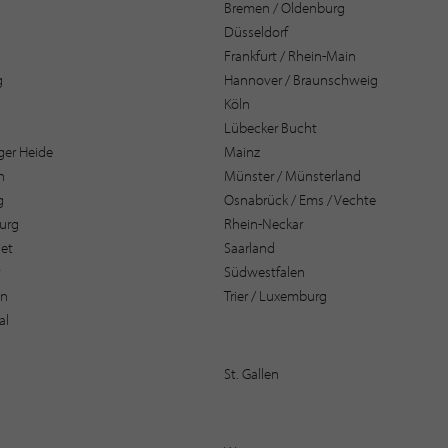
Bremen / Oldenburg
Düsseldorf
Frankfurt / Rhein-Main
g
Hannover / Braunschweig
Köln
Lübecker Bucht
er Heide
Mainz
n
Münster / Münsterland
g
Osnabrück / Ems / Vechte
urg
Rhein-Neckar
et
Saarland
t
Südwestfalen
en
Trier / Luxemburg
al
St. Gallen