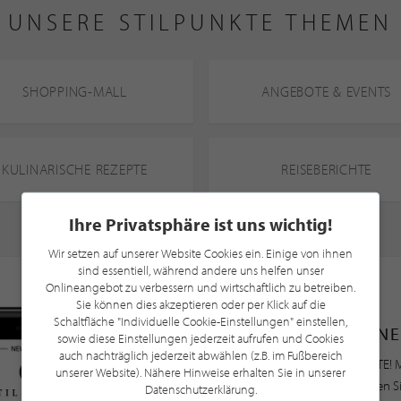
UNSERE STILPUNKTE THEMEN
SHOPPING-MALL
ANGEBOTE & EVENTS
KULINARISCHE REZEPTE
REISEBERICHTE
Ihre Privatsphäre ist uns wichtig!
Wir setzen auf unserer Website Cookies ein. Einige von ihnen
sind essentiell, während andere uns helfen unser
Onlineangebot zu verbessern und wirtschaftlich zu betreiben.
Sie können dies akzeptieren oder per Klick auf die
Schaltfläche "Individuelle Cookie-Einstellungen" einstellen,
NE
sowie diese Einstellungen jederzeit aufrufen und Cookies
auch nachträglich jederzeit abwählen (z.B. im Fußbereich
Bleiben Sie immer UP TO DATE! M
unserer Website). Nähere Hinweise erhalten Sie in unserer
Newsletter an und profitieren S
Datenschutzerklärung.