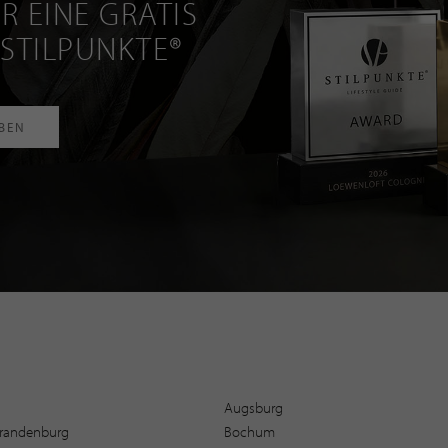
R EINE GRATIS
 STILPUNKTE®
RBEN
Augsburg
 Brandenburg
Bochum