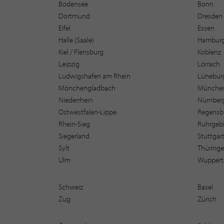
Bodensee
Bonn
Dortmund
Dresden
Eifel
Essen
Halle (Saale)
Hambur
Kiel / Flensburg
Koblenz
Leipzig
Lörrach
Ludwigshafen am Rhein
Lüneburg
Mönchengladbach
Münche
Niederrhein
Nürnber
Ostwestfalen-Lippe
Regensb
Rhein-Sieg
Ruhrgebi
Siegerland
Stuttgar
Sylt
Thüring
Ulm
Wuppert
Schweiz
Basel
Zug
Zürich