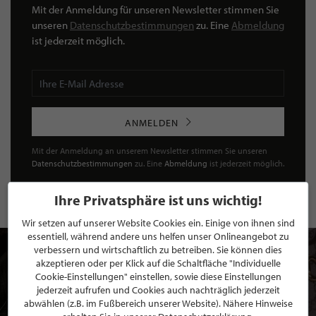
Mit der Anmeldung für unseren Newsletter stimmen Sie
unseren
Datenschutzbestimmungen
zu. Eine
Abmeldung
ist jederzeit möglich.
ANMELDEN
Mit der Anmeldung an unserem Newsletter stimmen Sie unseren
Datenschutzbestimmungen
zu. Eine
Abmeldung
ist jederzeit möglich.
Ihre Privatsphäre ist uns wichtig!
Wir setzen auf unserer Website Cookies ein. Einige von ihnen sind
essentiell, während andere uns helfen unser Onlineangebot zu
verbessern und wirtschaftlich zu betreiben. Sie können dies
akzeptieren oder per Klick auf die Schaltfläche "Individuelle
Cookie-Einstellungen" einstellen, sowie diese Einstellungen
jederzeit aufrufen und Cookies auch nachträglich jederzeit
abwählen (z.B. im Fußbereich unserer Website). Nähere Hinweise