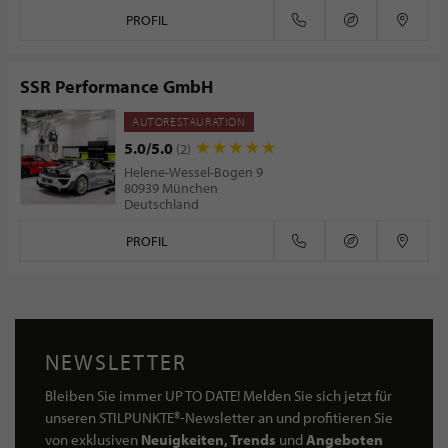
PROFIL
SSR Performance GmbH
AUTORESTAURATION
5.0/5.0
(2)
Helene-Wessel-Bogen 9
80939 München
Deutschland
PROFIL
NEWSLETTER
Bleiben Sie immer UP TO DATE! Melden Sie sich jetzt für
unseren STILPUNKTE®-Newsletter an und profitieren Sie
von exklusiven
Neuigkeiten, Trends
und
Angeboten