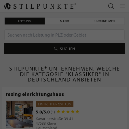
LEISTUNG
MARKE
UNTERNEHMEN
SUCHEN
STILPUNKTE® UNTERNEHMEN, WELCHE
DIE KATEGORIE "KLASSIKER" IN
DEUTSCHLAND ANBIETEN
rexing einrichtungshaus
EINRICHTUNGSHAUS
5.0/5.0
(1)
Kavarinerstraße 39-41
47533 Kleve
Deutschland