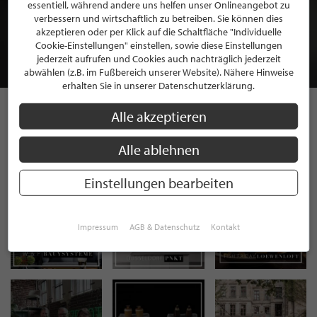
BEWERBEN SIE SICH FÜR EINE GRATIS
essentiell, während andere uns helfen unser Onlineangebot zu
MITGLIEDSCHAFT BEI STILPUNKTE®
verbessern und wirtschaftlich zu betreiben. Sie können dies
akzeptieren oder per Klick auf die Schaltfläche "Individuelle
Cookie-Einstellungen" einstellen, sowie diese Einstellungen
JETZT GRATIS BEWERBEN
jederzeit aufrufen und Cookies auch nachträglich jederzeit
abwählen (z.B. im Fußbereich unserer Website). Nähere Hinweise
erhalten Sie in unserer Datenschutzerklärung.
Alle akzeptieren
STILPUNKTE AUF
Alle ablehnen
INSTAGRAM
Einstellungen bearbeiten
Impressum
AGB & Datenschutz
Kontakt