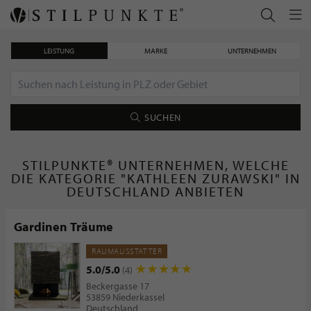
LEISTUNG
MARKE
UNTERNEHMEN
SUCHEN
STILPUNKTE® UNTERNEHMEN, WELCHE
DIE KATEGORIE "KATHLEEN ZURAWSKI" IN
DEUTSCHLAND ANBIETEN
Gardinen Träume
RAUMAUSSTATTER
5.0/5.0
(4)
Beckergasse 17
53859 Niederkassel
Deutschland