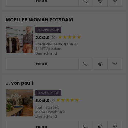
PROFIL
MOELLER WOMAN POTSDAM
DAMENMODE
5.0/5.0
(20)
Friedrich-Ebert-Straße 28
14467 Potsdam
Deutschland
PROFIL
... von pauli
DAMENMODE
5.0/5.0
(4)
Krahnstraße 5
49074 Osnabrück
Deutschland
PROFIL