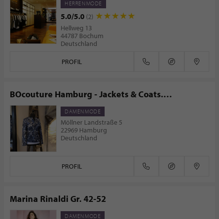
HERRENMODE
5.0/5.0
(2)
Hellweg 13
44787 Bochum
Deutschland
PROFIL
BOcouture Hamburg - Jackets & Coats.
Handcrafted Limited Editions
DAMENMODE
Möllner Landstraße 5
22969 Hamburg
Deutschland
PROFIL
Marina Rinaldi Gr. 42-52
DAMENMODE