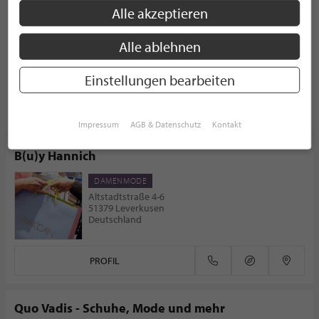
C. Pauli Nature
Alle akzeptieren
MODEGESCHÄFT
Kaiserstraße 55
Alle ablehnen
51545 Waldbröl
Deutschland
Einstellungen bearbeiten
PROFIL
Impressum
AGB & Datenschutz
Kontakt
B(u)y Hannich
DAMENMODE
Altstadtstraße 4-6
51379 Leverkusen
Deutschland
PROFIL
Quo Vadis - Schuhe, Mode und mehr