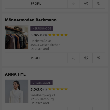
PROFIL
Männermoden Beckmann
HERRENMODE
5.0/5.0
(3)
Hochstraße 4a
45894 Gelsenkirchen
Deutschland
PROFIL
ANNA HYE
DAMENMODE
5.0/5.0
(1)
Saselbergweg 23
22395 Hamburg
Deutschland