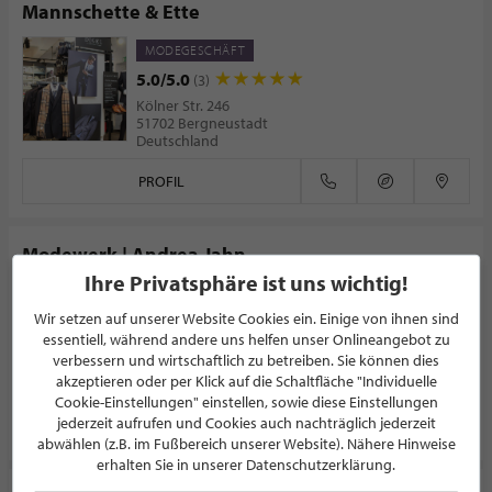
Mannschette & Ette
MODEGESCHÄFT
5.0/5.0
(3)
Kölner Str. 246
51702 Bergneustadt
Deutschland
PROFIL
Modewerk | Andrea Jahn
Ihre Privatsphäre ist uns wichtig!
DAMENMODE
Wir setzen auf unserer Website Cookies ein. Einige von ihnen sind
5.0/5.0
(1)
essentiell, während andere uns helfen unser Onlineangebot zu
Kaiserstraße 21-27
verbessern und wirtschaftlich zu betreiben. Sie können dies
51643 Gummersbach
akzeptieren oder per Klick auf die Schaltfläche "Individuelle
Deutschland
Cookie-Einstellungen" einstellen, sowie diese Einstellungen
jederzeit aufrufen und Cookies auch nachträglich jederzeit
PROFIL
abwählen (z.B. im Fußbereich unserer Website). Nähere Hinweise
erhalten Sie in unserer Datenschutzerklärung.