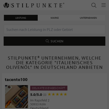
LEISTUNG
MARKE
UNTERNEHMEN
SUCHEN
STILPUNKTE® UNTERNEHMEN, WELCHE
DIE KATEGORIE "ITALIENISCHES
OLIVENÖL" IN DEUTSCHLAND ANBIETEN
tacento100
DELIKATESSENGESCHÄFT
5.0/5.0
(3)
Im Rapsfeld 2
50933 Köln
Deutschland