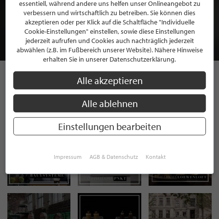
BEWERBEN SIE SICH FÜR EINE GRATIS
essentiell, während andere uns helfen unser Onlineangebot zu
MITGLIEDSCHAFT BEI STILPUNKTE®
verbessern und wirtschaftlich zu betreiben. Sie können dies
akzeptieren oder per Klick auf die Schaltfläche "Individuelle
Cookie-Einstellungen" einstellen, sowie diese Einstellungen
JETZT GRATIS BEWERBEN
jederzeit aufrufen und Cookies auch nachträglich jederzeit
abwählen (z.B. im Fußbereich unserer Website). Nähere Hinweise
erhalten Sie in unserer Datenschutzerklärung.
Alle akzeptieren
STILPUNKTE AUF
Alle ablehnen
INSTAGRAM
Einstellungen bearbeiten
Impressum
AGB & Datenschutz
Kontakt